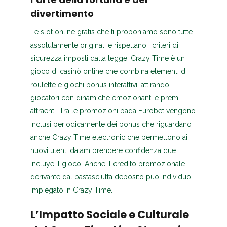
divertimento
Le slot online gratis che ti proponiamo sono tutte
assolutamente originali e rispettano i criteri di
sicurezza imposti dalla legge. Crazy Time è un
gioco di casinò online che combina elementi di
roulette e giochi bonus interattivi, attirando i
giocatori con dinamiche emozionanti e premi
attraenti. Tra le promozioni pada Eurobet vengono
inclusi periodicamente dei bonus che riguardano
anche Crazy Time electronic che permettono ai
nuovi utenti dalam prendere confidenza que
incluye il gioco. Anche il credito promozionale
derivante dal pastasciutta deposito può individuo
impiegato in Crazy Time.
L’Impatto Sociale e Culturale