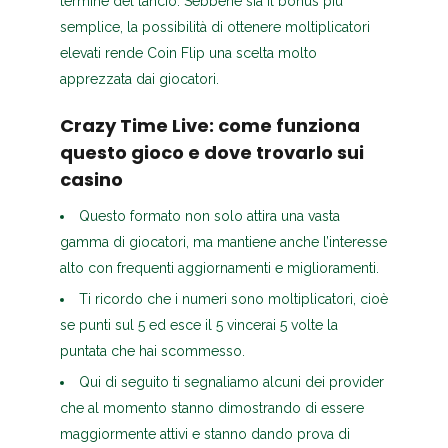
termine del lancio. Sebbene sia il bonus più
semplice, la possibilità di ottenere moltiplicatori
elevati rende Coin Flip una scelta molto
apprezzata dai giocatori.
Crazy Time Live: come funziona
questo gioco e dove trovarlo sui
casino
Questo formato non solo attira una vasta
gamma di giocatori, ma mantiene anche l’interesse
alto con frequenti aggiornamenti e miglioramenti.
Ti ricordo che i numeri sono moltiplicatori, cioè
se punti sul 5 ed esce il 5 vincerai 5 volte la
puntata che hai scommesso.
Qui di seguito ti segnaliamo alcuni dei provider
che al momento stanno dimostrando di essere
maggiormente attivi e stanno dando prova di