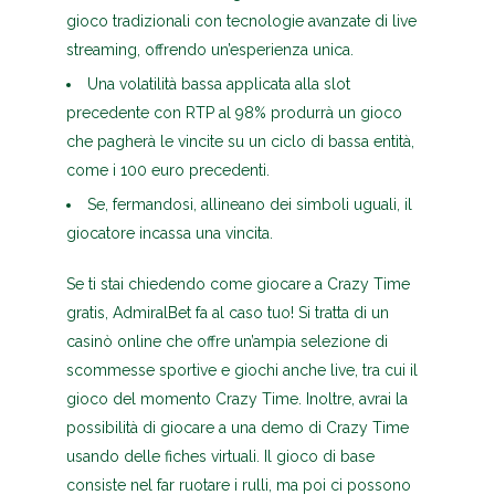
gioco tradizionali con tecnologie avanzate di live
streaming, offrendo un’esperienza unica.
Una volatilità bassa applicata alla slot
precedente con RTP al 98% produrrà un gioco
che pagherà le vincite su un ciclo di bassa entità,
come i 100 euro precedenti.
Se, fermandosi, allineano dei simboli uguali, il
giocatore incassa una vincita.
Se ti stai chiedendo come giocare a Crazy Time
gratis, AdmiralBet fa al caso tuo! Si tratta di un
casinò online che offre un’ampia selezione di
scommesse sportive e giochi anche live, tra cui il
gioco del momento Crazy Time. Inoltre, avrai la
possibilità di giocare a una demo di Crazy Time
usando delle fiches virtuali. Il gioco di base
consiste nel far ruotare i rulli, ma poi ci possono