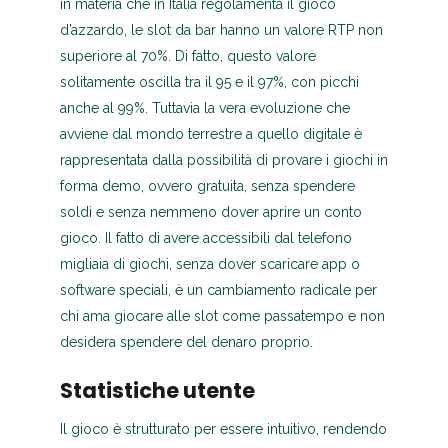
in materia che in Italia regolamenta il gioco
d’azzardo, le slot da bar hanno un valore RTP non
superiore al 70%. Di fatto, questo valore
solitamente oscilla tra il 95 e il 97%, con picchi
anche al 99%. Tuttavia la vera evoluzione che
avviene dal mondo terrestre a quello digitale è
rappresentata dalla possibilità di provare i giochi in
forma demo, ovvero gratuita, senza spendere
soldi e senza nemmeno dover aprire un conto
gioco. Il fatto di avere accessibili dal telefono
migliaia di giochi, senza dover scaricare app o
software speciali, è un cambiamento radicale per
chi ama giocare alle slot come passatempo e non
desidera spendere del denaro proprio.
Statistiche utente
Il gioco è strutturato per essere intuitivo, rendendo