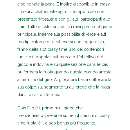
e se ne vale la pena. È inoltre disponibile in crazy
time una chatper interagire in tempo reale con i
presentatori/dealer e con gli altri partecipanti allo
spin. Tutte queste funzioni e i mini game del gioco
principale, insieme alla possibilità di vincere alti
moltiplicatori e di intrattenersi con leggerezza,
fanno della slot crazy time uno dei contenitori
ludici più popolari sul mercato. L’obiettivo del
gioco è indovinare su quale sezione dans le cas
où fermerà la ruota quando questa cuando arresta
al termine del giro. Al giocatore basta collocare la
sua colpo sul segmento tu cui crede che la ruota
dans le cas où fermerà.
Coin Flip è il primo mini gioco che
menzioniamo, presente su ben 4 spicchi di crazy
time ruota, è il gioco bonus più frequente.