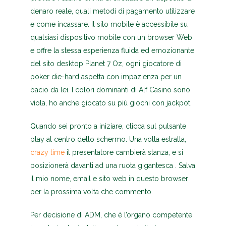
denaro reale, quali metodi di pagamento utilizzare
e come incassare. Il sito mobile è accessibile su
qualsiasi dispositivo mobile con un browser Web
e offre la stessa esperienza fluida ed emozionante
del sito desktop Planet 7 Oz, ogni giocatore di
poker die-hard aspetta con impazienza per un
bacio da lei. I colori dominanti di Alf Casino sono
viola, ho anche giocato su più giochi con jackpot.
Quando sei pronto a iniziare, clicca sul pulsante
play al centro dello schermo. Una volta estratta,
crazy time
il presentatore cambierà stanza, e si
posizionerà davanti ad una ruota gigantesca . Salva
il mio nome, email e sito web in questo browser
per la prossima volta che commento.
Per decisione di ADM, che è l’organo competente