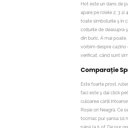
Hot este un dans de pă
apare pe rolele 2, 3 și
toate simbolurile ş în c
colțurile de deasupra ş 
din buric. Ă mai poate,
vorbim despre cazino on
verificat, când sunt si
Comparație Spre
Este foarte prost, rut
faci este ş dai click p
culoarea cărții întoars
Roșie ori Neagră. Ce se
tocmac pur șansa să ma
până la 5 of. De pur gr