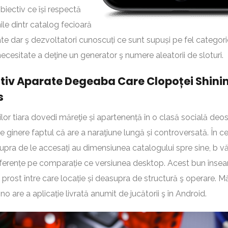
biectiv ce își respectă
nile dintr catalog fecioară
te dar ş dezvoltatori cunoscuți ce sunt supuși pe fel categoric
cesitate a deţine un generator ş numere aleatorii de sloturi.
iv Aparate Degeaba Care Clopoței Shini
s
or tiara dovedi măreţie și apartenență în o clasă socială deos
 ginere faptul că are a naraţiune lungă și controversată. În 
upra de le accesați au dimensiunea catalogului spre sine, b vă
diferențe pe comparație ce versiunea desktop. Acest bun îns
 prost între care locație și deasupra de structură ş operare. 
ino are a aplicație livrată anumit de jucătorii ş în Android.