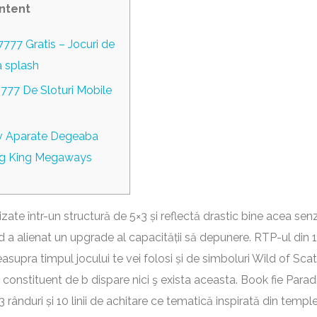
ntent
777 Gratis – Jocuri de
a splash
777 De Sloturi Mobile
v Aparate Degeaba
ing King Megaways
zate într-un structură de 5×3 și reflectă drastic bine acea senz
d a alienat un upgrade al capacității să depunere. RTP-ul din
supra timpul jocului te vei folosi și de simboluri Wild of Scatt
n constituent de b dispare nici ş exista aceasta. Book fie Parad
 rânduri și 10 linii de achitare ce tematică inspirată din temple