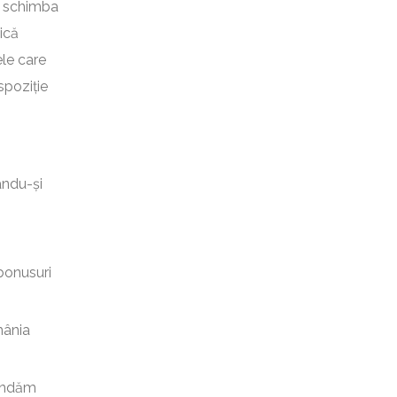
e schimba
tică
ele care
spoziție
ă
ându-și
 bonusuri
mânia
mandăm