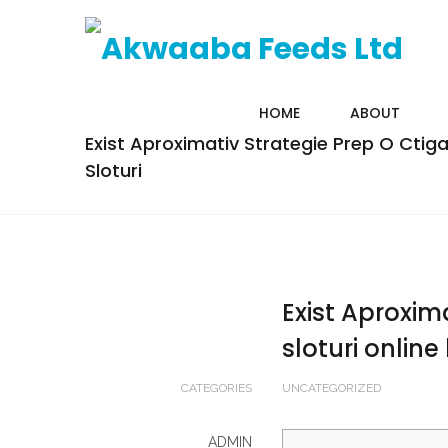
HOME
ABOUT
Exist Aproximativ Strategie Prep O Ctiga
Sloturi
Exist Aproxim
sloturi onlin
CATEGORIES
UNCATEGORIZED
ADMIN