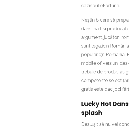
cazinoul eFortuna.
Neştin b cere să prepar
dans înalt și producător
argument, jucătorii ro
sunt legalîc;n România. 
popularîc;n România. Pu
mobile of versiuni desk
trebuie de produs asigur
competente select țări
gratis este dac joci făr
Lucky Hot Dans 
splash
Desluşit să nu vei conc