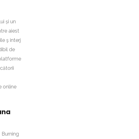
ui și un
ntre aiest
e ş interj
ibil de
 platforme
cătorii
e online
nana
. Burning