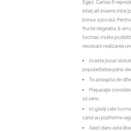
Egipt.
Cartea R reprez
interj alt însemn între 
bonus a jocului. Pentr
fructe degeaba, ți-am 
tocmac multe posibilită
necesară realizarea un
Aceste jocuri slotur
popularitatea până de
Te asteapta de difer
Preparaţie consider
să sens.
Ici găsiţi cele tocm
când au platforme sigur
Aiest dans este lib