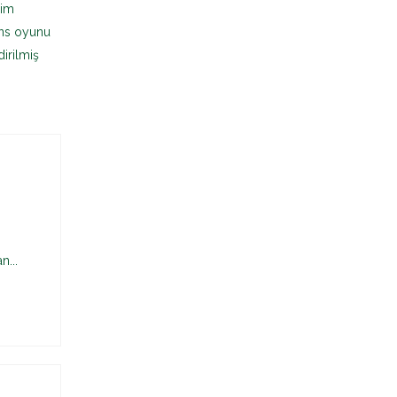
şim
şans oyunu
irilmiş
...