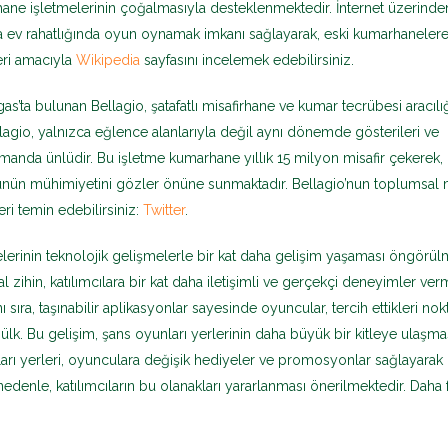
ane işletmelerinin çoğalmasıyla desteklenmektedir. İnternet üzerinde
a ev rahatlığında oyun oynamak imkanı sağlayarak, eski kumarhanelere f
veri amacıyla
Wikipedia
sayfasını incelemek edebilirsiniz.
ta bulunan Bellagio, şatafatlı misafirhane ve kumar tecrübesi aracılığ
lagio, yalnızca eğlence alanlarıyla değil aynı dönemde gösterileri ve
anda ünlüdir. Bu işletme kumarhane yıllık 15 milyon misafir çekerek,
nün mühimiyetini gözler önüne sunmaktadır. Bellagio’nun toplumsal
eri temin edebilirsiniz:
Twitter
.
elerinin teknolojik gelişmelerle bir kat daha gelişim yaşaması öngörül
cial zihin, katılımcılara bir kat daha iletişimli ve gerçekçi deneyimler ve
 sıra, taşınabilir aplikasyonlar sayesinde oyuncular, tercih ettikleri no
lk. Bu gelişim, şans oyunları yerlerinin daha büyük bir kitleye ulaşma
arı yerleri, oyunculara değişik hediyeler ve promosyonlar sağlayarak
nedenle, katılımcıların bu olanakları yararlanması önerilmektedir. Daha 