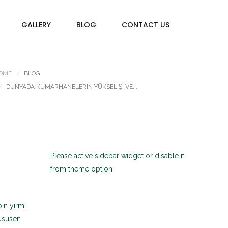
GALLERY
BLOG
CONTACT US
OME
BLOG
DÜNYADA KUMARHANELERIN YÜKSELIŞI VE...
Please active sidebar widget or disable it
from theme option.
bin yirmi
hususen