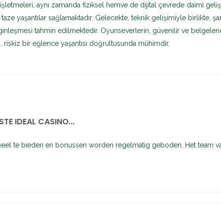
şletmeleri, aynı zamanda fiziksel hemve de dijital çevrede daimi geli
 taze yaşantılar sağlamaktadır. Gelecekte, teknik gelişimiyle birlikte, 
nleşmesi tahmin edilmektedir. Oyunseverlerin, güvenilir ve belgelend
, riskiz bir eğlence yaşantısı doğrultusunda mühimdir.
TE IDEAL CASINO...
 veel te bieden en bonussen worden regelmatig geboden. Het team van