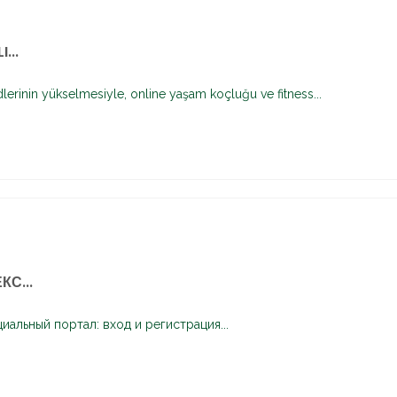
...
dlerinin yükselmesiyle, online yaşam koçluğu ve fitness...
КС...
иальный портал: вход и регистрация...