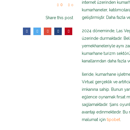
internet üzerinden kumarh
0
0
kumarhaneler, katılımcılar
geliştirmiştir. Daha fazla 
Share this post
2024 döneminde, Las Vegas’
üzerinde durmaktadır. Bel
yemekhaneleriyle aynı zam
kumarhane turizm sektörü
kanallarından daha fazla v
İleride, kumarhane işletm
Virtual gerçeklik ve artifi
imkanına sahip. Bunun yanı
eğlence oynamak fırsat mü
sağlamaktadır. Şans oyunl
avantajı edinmektedir. Bu 
malumat için
tipobet
.