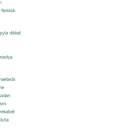
n
arklılık
ıyla dikkat
 medya
mektedir.
rme
ktadan
sını
 rekabet
fazla