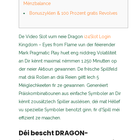
Mënzbalance
Bonuszyklen & 100 Prozent gratis Revolves
De Video Slot vum neie Dragon
i24Slot Login
Kingdom – Eyes from Flame vun der féierender
Mark Pragmatic Play huet eng niddreg Volatilitéit
an Dir kënnt maximal nëmmen 1.250 Minutten op
der neier Aktioun gewannen. De frësche Spillfeld
mat dräi Rollen an dräi Reien gëtt Iech 5
Méiglechkeeten fir ze gewannen.
Generéiert
Präiskombinatiounen aus einfache Symboler an Dir
kënnt zousätzlech Spiller ausléisen, déi mat Hëllef
vu spezielle Symboler benotzt ginn, fir d'Spill méi
effizient ze maachen.
Déi bescht DRAGON-