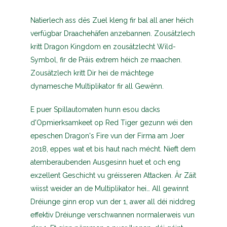
Natierlech ass dës Zuel kleng fir bal all aner héich
verfügbar Draachehäfen anzebannen. Zousätzlech
kritt Dragon Kingdom en zousätzlecht Wild-
Symbol, fir de Präis extrem héich ze maachen.
Zousätzlech kritt Dir hei de mächtege
dynamesche Multiplikator fir all Gewënn.
E puer Spillautomaten hunn esou dacks
d'Opmierksamkeet op Red Tiger gezunn wéi den
epeschen Dragon's Fire vun der Firma am Joer
2018, eppes wat et bis haut nach mécht. Nieft dem
atemberaubenden Ausgesinn huet et och eng
exzellent Geschicht vu gréisseren Attacken. Är Zäit
wiisst weider an de Multiplikator hei… All gewinnt
Dréiunge ginn erop vun der 1, awer all déi niddreg
effektiv Dréiunge verschwannen normalerweis vun