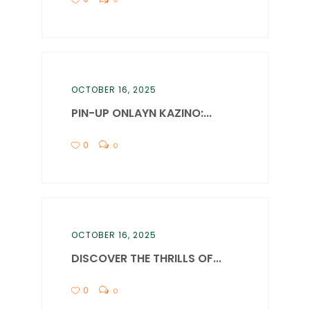
OCTOBER 16, 2025
PIN-UP ONLAYN KAZINO:...
0
0
OCTOBER 16, 2025
DISCOVER THE THRILLS OF...
0
0