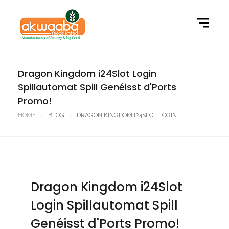
Dragon Kingdom i24Slot Login
Spillautomat Spill Genéisst d'Ports
Promo!
HOME
BLOG
DRAGON KINGDOM I24SLOT LOGIN...
Dragon Kingdom i24Slot
Login Spillautomat Spill
Genéisst d'Ports Promo!