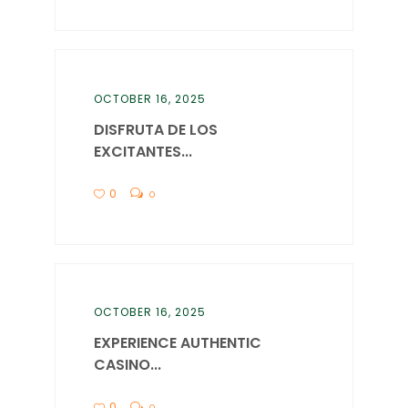
OCTOBER 16, 2025
DISFRUTA DE LOS
EXCITANTES...
0
0
OCTOBER 16, 2025
EXPERIENCE AUTHENTIC
CASINO...
0
0