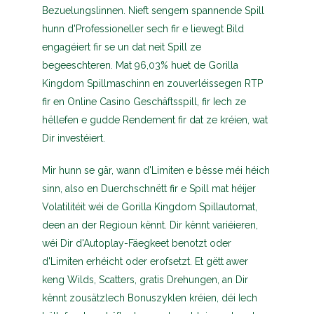
Bezuelungslinnen. Nieft sengem spannende Spill
hunn d'Professioneller sech fir e liewegt Bild
engagéiert fir se un dat neit Spill ze
begeeschteren. Mat 96,03% huet de Gorilla
Kingdom Spillmaschinn en zouverléissegen RTP
fir en Online Casino Geschäftsspill, fir Iech ze
hëllefen e gudde Rendement fir dat ze kréien, wat
Dir investéiert.
Mir hunn se gär, wann d'Limiten e bësse méi héich
sinn, also en Duerchschnëtt fir e Spill mat héijer
Volatilitéit wéi de Gorilla Kingdom Spillautomat,
deen an der Regioun kënnt. Dir kënnt variéieren,
wéi Dir d'Autoplay-Fäegkeet benotzt oder
d'Limiten erhéicht oder erofsetzt. Et gëtt awer
keng Wilds, Scatters, gratis Drehungen, an Dir
kënnt zousätzlech Bonuszyklen kréien, déi Iech