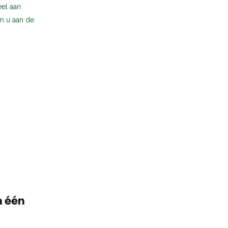
eel aan
m u aan de
n één