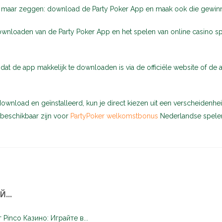
leen maar zeggen: download de Party Poker App en maak ook die gewinn
ownloaden van de Party Poker App en het spelen van online casino sp
dat de app makkelijk te downloaden is via de officiële website of de 
wnload en geïnstalleerd, kun je direct kiezen uit een verscheidenhe
 beschikbaar zijn voor
PartyPoker welkomstbonus
Nederlandse speler
...
Pinco Казино: Играйте в...