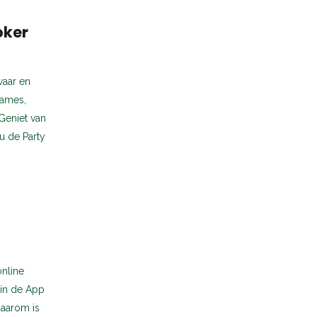
oker
waar en
games,
Geniet van
u de Party
online
 in de App
Daarom is