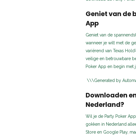
Geniet van de 
App
Geniet van de spannendst
wanneer je wilt met de g
variërend van Texas Hold’
veilige en betrouwbare b
Poker App en begin met j
\\\Generated by Automa
Downloaden en s
Nederland?
Wil je de Party Poker App
gokken in Nederland allee
Store en Google Play, ma