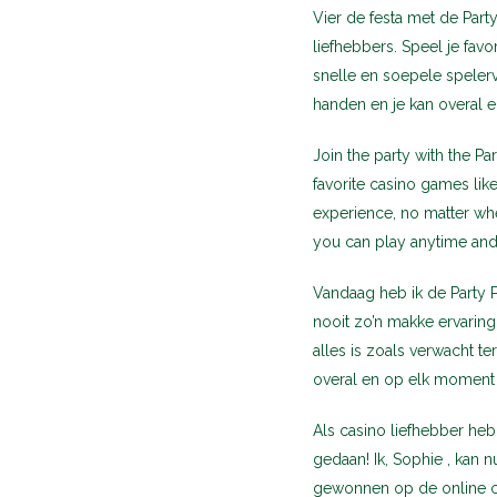
Vier de festa met de Part
liefhebbers. Speel je fav
snelle en soepele spelerv
handen en je kan overal e
Join the party with the Pa
favorite casino games lik
experience, no matter wh
you can play anytime an
Vandaag heb ik de Party 
nooit zo’n makke ervarin
alles is zoals verwacht te
overal en op elk moment 
Als casino liefhebber heb 
gedaan! Ik, Sophie , kan 
gewonnen op de online ca