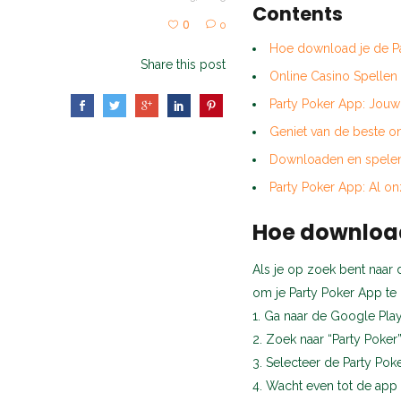
Contents
0
0
Hoe download je de Pa
Share this post
Online Casino Spellen
Party Poker App: Jouw 
Geniet van de beste o
Downloaden en spelen v
Party Poker App: Al on
Hoe download
Als je op zoek bent naar 
om je Party Poker App t
1. Ga naar de Google Play
2. Zoek naar “Party Poker
3. Selecteer de Party Poke
4. Wacht even tot de app i