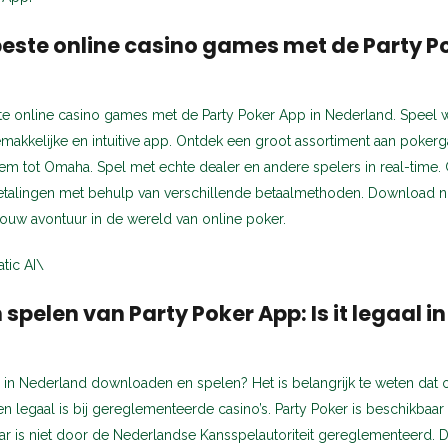
beste online casino games met de Party P
e online casino games met de Party Poker App in Nederland. Speel 
emakkelijke en intuitive app. Ontdek een groot assortiment aan poker
em tot Omaha. Spel met echte dealer en andere spelers in real-time. 
etalingen met behulp van verschillende betaalmethoden. Download n
ouw avontuur in de wereld van online poker.
tic AI\
pelen van Party Poker App: Is it legaal in
 in Nederland downloaden en spelen? Het is belangrijk te weten dat 
n legaal is bij gereglementeerde casino’s. Party Poker is beschikbaar
ar is niet door de Nederlandse Kansspelautoriteit gereglementeerd. 