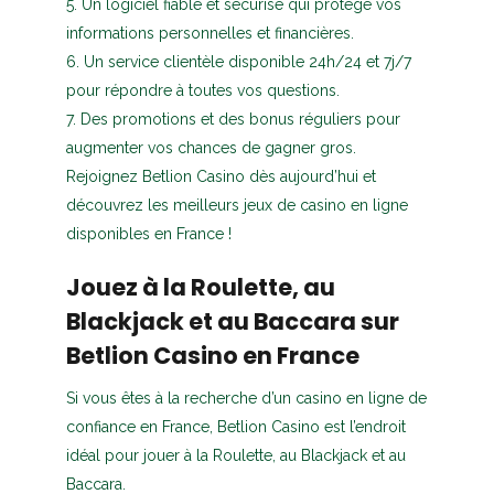
5. Un logiciel fiable et sécurisé qui protège vos
informations personnelles et financières.
6. Un service clientèle disponible 24h/24 et 7j/7
pour répondre à toutes vos questions.
7. Des promotions et des bonus réguliers pour
augmenter vos chances de gagner gros.
Rejoignez Betlion Casino dès aujourd’hui et
découvrez les meilleurs jeux de casino en ligne
disponibles en France !
Jouez à la Roulette, au
Blackjack et au Baccara sur
Betlion Casino en France
Si vous êtes à la recherche d’un casino en ligne de
confiance en France, Betlion Casino est l’endroit
idéal pour jouer à la Roulette, au Blackjack et au
Baccara.