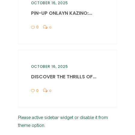
OCTOBER 16, 2025
PIN-UP ONLAYN KAZINO:...
0
0
OCTOBER 16, 2025
DISCOVER THE THRILLS OF...
0
0
Please active sidebar widget or disable it from
theme option.