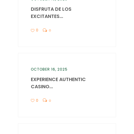
DISFRUTA DE LOS
EXCITANTES...
0
0
OCTOBER 16, 2025
EXPERIENCE AUTHENTIC
CASINO...
0
0