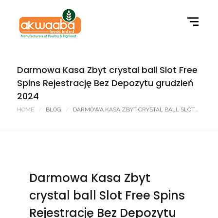
Darmowa Kasa Zbyt crystal ball Slot Free
Spins Rejestrację Bez Depozytu grudzień
2024
HOME
BLOG
DARMOWA KASA ZBYT CRYSTAL BALL SLOT...
Darmowa Kasa Zbyt
crystal ball Slot Free Spins
Rejestrację Bez Depozytu