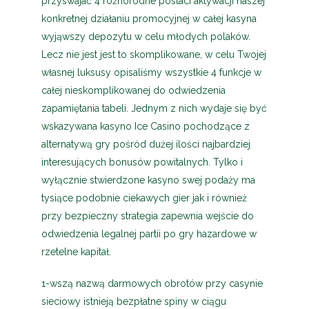
przyswajać 4 różnorodne postaci aktywacji naszej
konkretnej działaniu promocyjnej w całej kasyna
wyjąwszy depozytu w celu młodych polaków.
Lecz nie jest jest to skomplikowane, w celu Twojej
własnej luksusy opisaliśmy wszystkie 4 funkcje w
całej nieskomplikowanej do odwiedzenia
zapamiętania tabeli. Jednym z nich wydaje się być
wskazywana kasyno Ice Casino pochodzące z
alternatywą gry pośród dużej ilości najbardziej
interesujących bonusów powitalnych. Tylko i
wyłącznie stwierdzone kasyno swej podaży ma
tysiące podobnie ciekawych gier jak i również
przy bezpieczny strategia zapewnia wejście do
odwiedzenia legalnej partii po gry hazardowe w
rzetelne kapitał.
1-wszą nazwą darmowych obrotów przy casynie
sieciowy istnieją bezpłatne spiny w ciągu