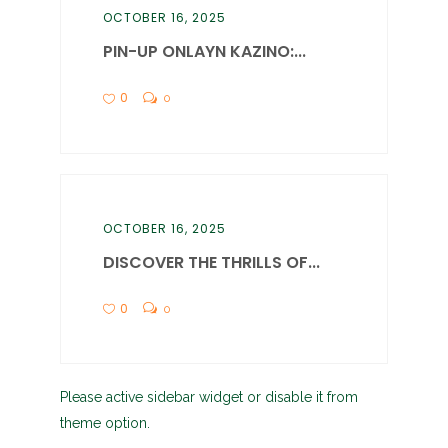
OCTOBER 16, 2025
PIN-UP ONLAYN KAZINO:...
0
0
OCTOBER 16, 2025
DISCOVER THE THRILLS OF...
0
0
Please active sidebar widget or disable it from
theme option.