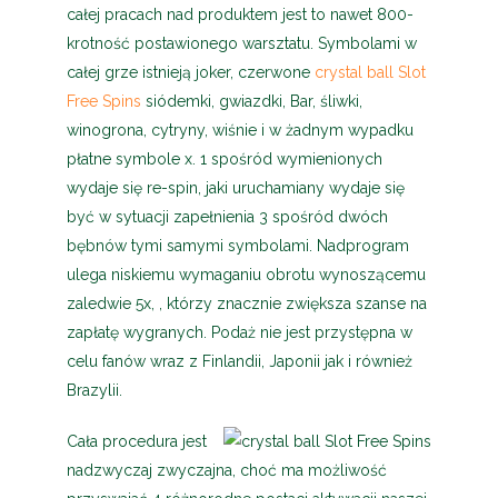
całej pracach nad produktem jest to nawet 800-
krotność postawionego warsztatu. Symbolami w
całej grze istnieją joker, czerwone
crystal ball Slot
Free Spins
siódemki, gwiazdki, Bar, śliwki,
winogrona, cytryny, wiśnie i w żadnym wypadku
płatne symbole x. 1 spośród wymienionych
wydaje się re-spin, jaki uruchamiany wydaje się
być w sytuacji zapełnienia 3 spośród dwóch
bębnów tymi samymi symbolami. Nadprogram
ulega niskiemu wymaganiu obrotu wynoszącemu
zaledwie 5x, , którzy znacznie zwiększa szanse na
zapłatę wygranych. Podaż nie jest przystępna w
celu fanów wraz z Finlandii, Japonii jak i również
Brazylii.
Cała procedura jest
nadzwyczaj zwyczajna, choć ma możliwość