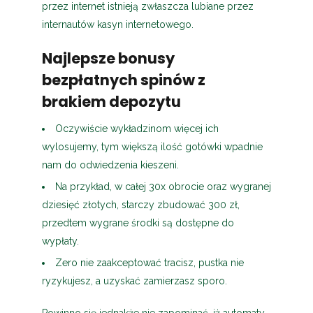
przez internet istnieją zwłaszcza lubiane przez
internautów kasyn internetowego.
Najlepsze bonusy
bezpłatnych spinów z
brakiem depozytu
Oczywiście wykładzinom więcej ich
wylosujemy, tym większą ilość gotówki wpadnie
nam do odwiedzenia kieszeni.
Na przykład, w całej 30x obrocie oraz wygranej
dziesięć złotych, starczy zbudować 300 zł,
przedtem wygrane środki są dostępne do
wypłaty.
Zero nie zaakceptować tracisz, pustka nie
ryzykujesz, a uzyskać zamierzasz sporo.