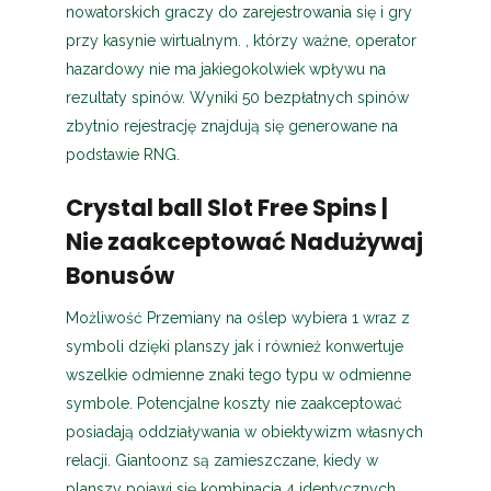
nowatorskich graczy do zarejestrowania się i gry
przy kasynie wirtualnym. , którzy ważne, operator
hazardowy nie ma jakiegokolwiek wpływu na
rezultaty spinów. Wyniki 50 bezpłatnych spinów
zbytnio rejestrację znajdują się generowane na
podstawie RNG.
Crystal ball Slot Free Spins |
Nie zaakceptować Nadużywaj
Bonusów
Możliwość Przemiany na oślep wybiera 1 wraz z
symboli dzięki planszy jak i również konwertuje
wszelkie odmienne znaki tego typu w odmienne
symbole. Potencjalne koszty nie zaakceptować
posiadają oddziaływania w obiektywizm własnych
relacji. Giantoonz są zamieszczane, kiedy w
planszy pojawi się kombinacja 4 identycznych