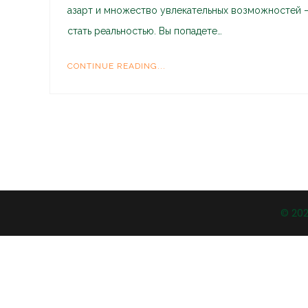
азарт и множество увлекательных возможностей –
стать реальностью. Вы попадете…
CONTINUE READING...
© 20