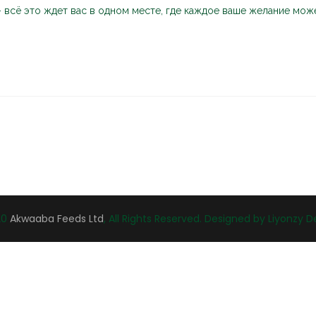
 всё это ждет вас в одном месте, где каждое ваше желание мож
20
Akwaaba Feeds Ltd
, All Rights Reserved. Designed by Liyonzy D