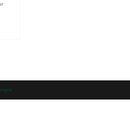
ет
esigns