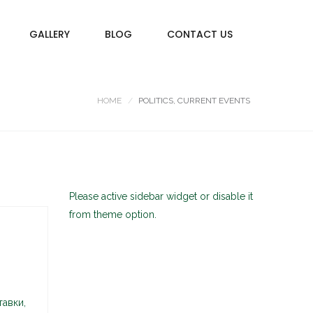
GALLERY
BLOG
CONTACT US
HOME
POLITICS, CURRENT EVENTS
Please active sidebar widget or disable it
from theme option.
тавки,