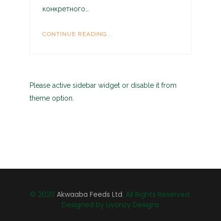
конкретного…
CONTINUE READING...
Please active sidebar widget or disable it from
theme option.
© 2020
Akwaaba Feeds Ltd
, All Rights Reserved.
Designed by Liyonzy Designs