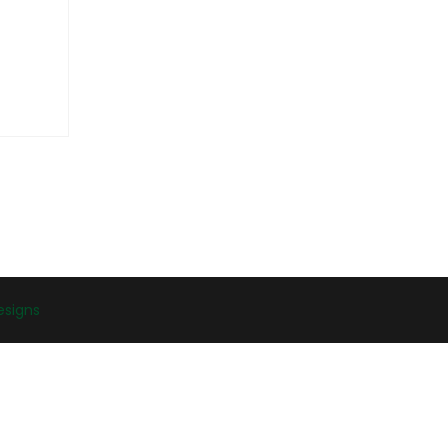
esigns