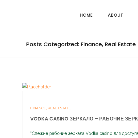
HOME
ABOUT
Posts Categorized: Finance, Real Estate
FINANCE, REAL ESTATE
VODKA CASINO ЗЕРКАЛО – РАБОЧИЕ ЗЕРКА
“Свежие рабочие зеркала Vodka casino для доступ