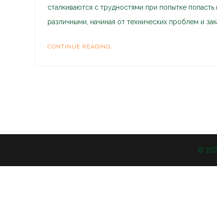
сталкиваются с трудностями при попытке попасть
различными, начиная от технических проблем и зак
CONTINUE READING...
© 20