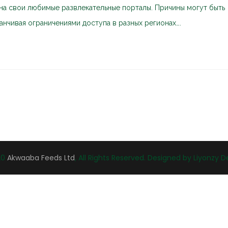
 на свои любимые развлекательные порталы. Причины могут быть
анчивая ограничениями доступа в разных регионах….
20
Akwaaba Feeds Ltd
, All Rights Reserved. Designed by Liyonzy D