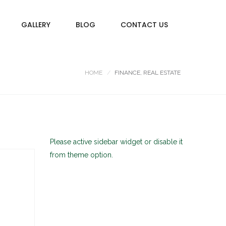
GALLERY
BLOG
CONTACT US
HOME
FINANCE, REAL ESTATE
Please active sidebar widget or disable it
from theme option.