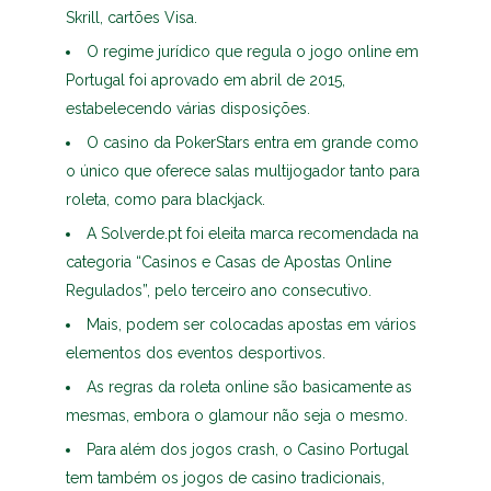
Skrill, cartões Visa.
O regime jurídico que regula o jogo online em
Portugal foi aprovado em abril de 2015,
estabelecendo várias disposições.
O casino da PokerStars entra em grande como
o único que oferece salas multijogador tanto para
roleta, como para blackjack.
A Solverde.pt foi eleita marca recomendada na
categoria “Casinos e Casas de Apostas Online
Regulados”, pelo terceiro ano consecutivo.
Mais, podem ser colocadas apostas em vários
elementos dos eventos desportivos.
As regras da roleta online são basicamente as
mesmas, embora o glamour não seja o mesmo.
Para além dos jogos crash, o Casino Portugal
tem também os jogos de casino tradicionais,