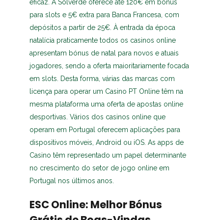
eficaz. A Solverde oferece até 120€ em bónus
para slots e 5€ extra para Banca Francesa, com
depósitos a partir de 25€. À entrada da época
natalícia praticamente todos os casinos online
apresentam bónus de natal para novos e atuais
jogadores, sendo a oferta maioritariamente focada
em slots. Desta forma, várias das marcas com
licença para operar um Casino PT Online têm na
mesma plataforma uma oferta de apostas online
desportivas. Vários dos casinos online que
operam em Portugal oferecem aplicações para
dispositivos móveis, Android ou iOS. As apps de
Casino têm representado um papel determinante
no crescimento do setor de jogo online em
Portugal nos últimos anos.
ESC Online: Melhor Bónus
Grátis de Boas-Vindas