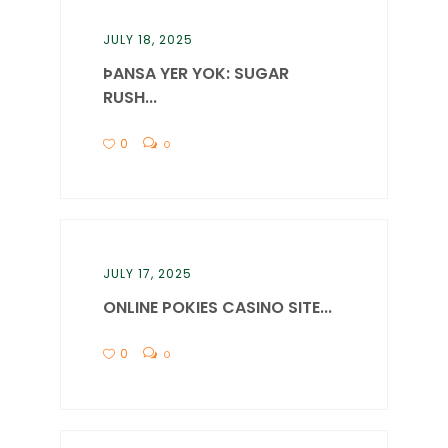
JULY 18, 2025
ÞANSA YER YOK: SUGAR
RUSH...
0
0
JULY 17, 2025
ONLINE POKIES CASINO SITE...
0
0