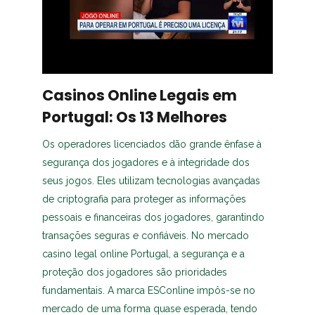
Casinos Online Legais em
Portugal: Os 13 Melhores
Os operadores licenciados dão grande ênfase à
segurança dos jogadores e à integridade dos
seus jogos. Eles utilizam tecnologias avançadas
de criptografia para proteger as informações
pessoais e financeiras dos jogadores, garantindo
transações seguras e confiáveis. No mercado
casino legal online Portugal, a segurança e a
proteção dos jogadores são prioridades
fundamentais. A marca ESConline impôs-se no
mercado de uma forma quase esperada, tendo