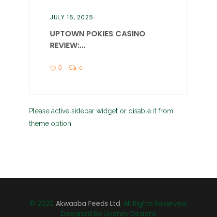
JULY 16, 2025
UPTOWN POKIES CASINO
REVIEW:...
0
0
Please active sidebar widget or disable it from
theme option.
© 2020
Akwaaba Feeds Ltd
, All Rights Reserved.
Designed by Liyonzy Designs