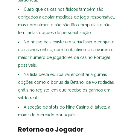
saldo real.
Claro que os casinos físicos também são
obrigados a adotar medidas de jogo responsável,
mas normalmente não são tão completas e não
têm tantas opções de personalização.
No nosso país existe um variadíssimo conjunto
de casinos online, com o objetivo de cativarem o
maior número de jogadores de casino Portugal
possíveis.
Na lista desta equipa vai encontrar algumas
opções como o bónus da Betano, de 50 rodadas
grátis no registo, em que recebe os ganhos em
saldo real.
A secção de slots do Nine Casino é, talvez, a
maior do mercado português.
Retorno ao Jogador