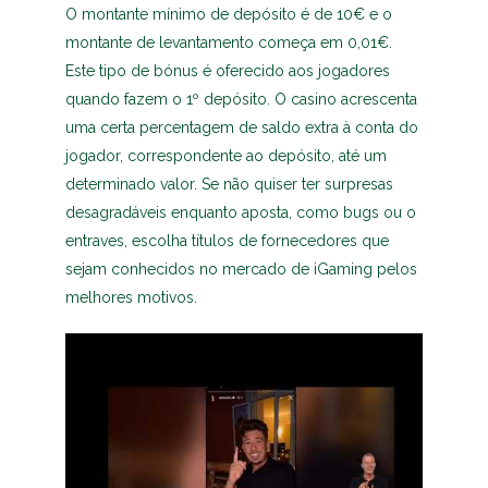
O montante mínimo de depósito é de 10€ e o
montante de levantamento começa em 0,01€.
Este tipo de bónus é oferecido aos jogadores
quando fazem o 1º depósito. O casino acrescenta
uma certa percentagem de saldo extra à conta do
jogador, correspondente ao depósito, até um
determinado valor. Se não quiser ter surpresas
desagradáveis enquanto aposta, como bugs ou o
entraves, escolha títulos de fornecedores que
sejam conhecidos no mercado de iGaming pelos
melhores motivos.