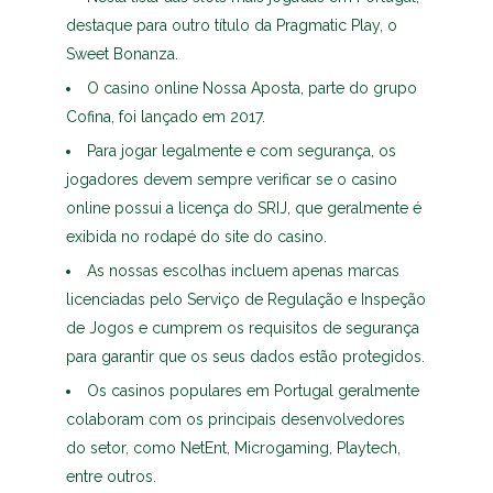
destaque para outro título da Pragmatic Play, o
Sweet Bonanza.
O casino online Nossa Aposta, parte do grupo
Cofina, foi lançado em 2017.
Para jogar legalmente e com segurança, os
jogadores devem sempre verificar se o casino
online possui a licença do SRIJ, que geralmente é
exibida no rodapé do site do casino.
As nossas escolhas incluem apenas marcas
licenciadas pelo Serviço de Regulação e Inspeção
de Jogos e cumprem os requisitos de segurança
para garantir que os seus dados estão protegidos.
Os casinos populares em Portugal geralmente
colaboram com os principais desenvolvedores
do setor, como NetEnt, Microgaming, Playtech,
entre outros.