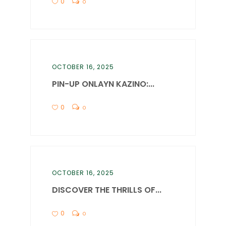
0
0
OCTOBER 16, 2025
PIN-UP ONLAYN KAZINO:...
0
0
OCTOBER 16, 2025
DISCOVER THE THRILLS OF...
0
0