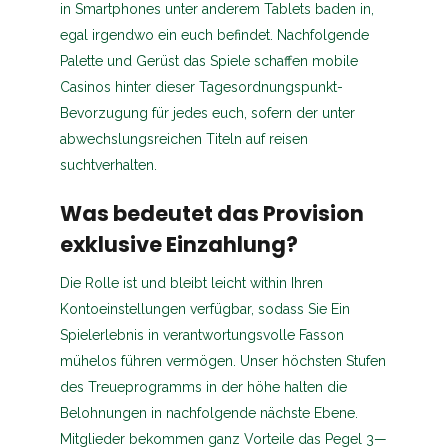
in Smartphones unter anderem Tablets baden in,
egal irgendwo ein euch befindet. Nachfolgende
Palette und Gerüst das Spiele schaffen mobile
Casinos hinter dieser Tagesordnungspunkt-
Bevorzugung für jedes euch, sofern der unter
abwechslungsreichen Titeln auf reisen
suchtverhalten.
Was bedeutet das Provision
exklusive Einzahlung?
Die Rolle ist und bleibt leicht within Ihren
Kontoeinstellungen verfügbar, sodass Sie Ein
Spielerlebnis in verantwortungsvolle Fasson
mühelos führen vermögen. Unser höchsten Stufen
des Treueprogramms in der höhe halten die
Belohnungen in nachfolgende nächste Ebene.
Mitglieder bekommen ganz Vorteile das Pegel 3—