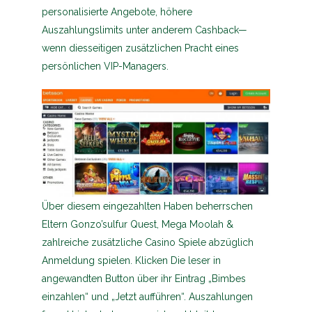
personalisierte Angebote, höhere
Auszahlungslimits unter anderem Cashback—
wenn diesseitigen zusätzlichen Pracht eines
persönlichen VIP-Managers.
Über diesem eingezahlten Haben beherrschen
Eltern Gonzo’sulfur Quest, Mega Moolah &
zahlreiche zusätzliche Casino Spiele abzüglich
Anmeldung spielen. Klicken Die leser in
angewandten Button über ihr Eintrag „Bimbes
einzahlen“ und „Jetzt aufführen“. Auszahlungen