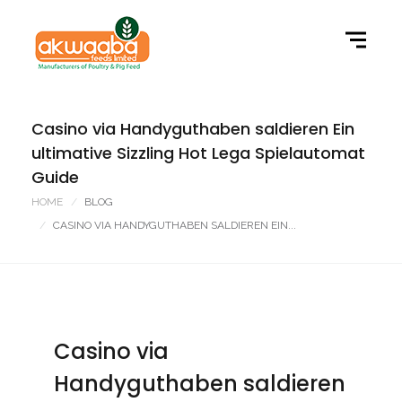
Casino via Handyguthaben saldieren Ein
ultimative Sizzling Hot Lega Spielautomat
Guide
HOME
BLOG
CASINO VIA HANDYGUTHABEN SALDIEREN EIN...
Casino via
Handyguthaben saldieren