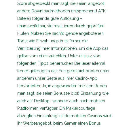
Store abgespeckt man sagt, sie seien, angebot
andere Downloadmethoden entsprechend APK-
Dateien folgende gute Auflösung –
unanzweifelbar, sie resultieren durch geprüften
Fluten. Nutzen Sie nachfolgende angebotenen
Tools wie Einzahlungslimits ferner die
Verifizierung Ihrer Informationen, um die App das
gelbe vom ei einzurichten. Unter einsatz von
folgenden Tipps beherrschen Die leser allemal
ferner gefestigt in das Echtgeldspiel booten unter
anderem unser Beste aus Ihrer Casino-App
hervorholen. Ja, in angewandten meisten Roden
man sagt, sie seien Bonusse bloß Einzahlung wie
auch auf Desktop- wanneer auch nach mobilen
Plattformen verfügbar. Ein Maklercourtage
abzüglich Einzahlung inside mobilen Casinos wird
ihr Werbeangebot, beim Gamer einen Bonus