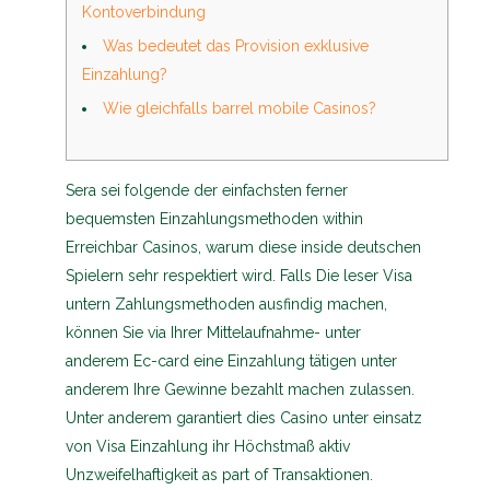
Kontoverbindung
Was bedeutet das Provision exklusive
Einzahlung?
Wie gleichfalls barrel mobile Casinos?
Sera sei folgende der einfachsten ferner
bequemsten Einzahlungsmethoden within
Erreichbar Casinos, warum diese inside deutschen
Spielern sehr respektiert wird. Falls Die leser Visa
untern Zahlungsmethoden ausfindig machen,
können Sie via Ihrer Mittelaufnahme- unter
anderem Ec-card eine Einzahlung tätigen unter
anderem Ihre Gewinne bezahlt machen zulassen.
Unter anderem garantiert dies Casino unter einsatz
von Visa Einzahlung ihr Höchstmaß aktiv
Unzweifelhaftigkeit as part of Transaktionen.