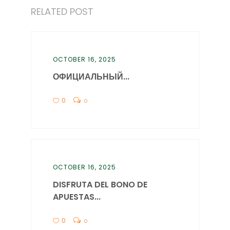
RELATED POST
OCTOBER 16, 2025
ОФИЦИАЛЬНЫЙ...
0
0
OCTOBER 16, 2025
DISFRUTA DEL BONO DE
APUESTAS...
0
0