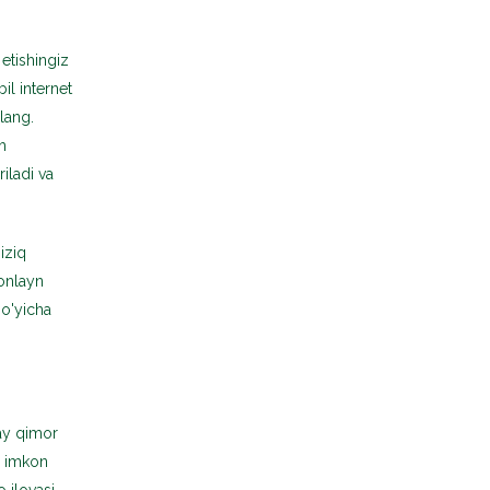
 etishingiz
il internet
lang.
h
iladi va
iziq
 onlayn
bo'yicha
day qimor
a imkon