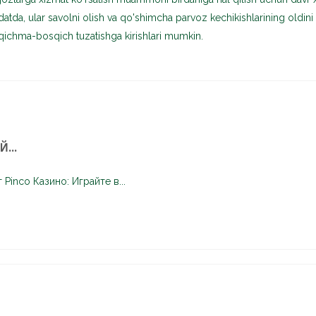
atda, ular savolni olish va qo'shimcha parvoz kechikishlarining oldini 
chma-bosqich tuzatishga kirishlari mumkin.
...
Pinco Казино: Играйте в...