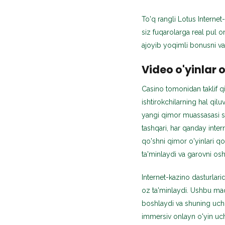
To'q rangli Lotus Internet
siz fuqarolarga real pul 
ajoyib yoqimli bonusni va
Video o'yinlar 
Casino tomonidan taklif q
ishtirokchilarning hal qil
yangi qimor muassasasi si
tashqari, har qanday inte
qo'shni qimor o'yinlari qo
ta'minlaydi va garovni osh
Internet-kazino dasturlari
oz ta'minlaydi. Ushbu maqo
boshlaydi va shuning uchu
immersiv onlayn o'yin uc