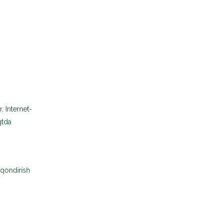
, Internet-
qtda
 qondirish