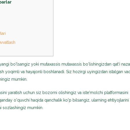
barlar
lari
uvvatlash
 yangi bo'lsangiz yoki mutaxassis mutaxassis bo'lishingizdan qat'i nazar
tish yoqimli va hayajonli boshlanadi. Siz hozirgi uyingizdan istalgan va
shingiz mumkin.
asini yaratish uchun siz bozorni olishingiz va iste'molchi platformasini
qanday o'quvchi haqida qanchalik ko'p bilsangiz, ularning ehtiyojlarini
i sozlashingiz mumkin.