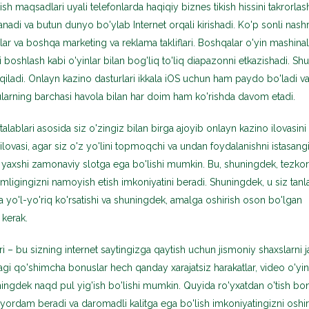
tish maqsadlari uyali telefonlarda haqiqiy biznes tikish hissini takrorlash
nadi va butun dunyo bo'ylab Internet orqali kirishadi. Ko'p sonli nash
lar va boshqa marketing va reklama takliflari. Boshqalar o'yin mashinala
ini boshlash kabi o'yinlar bilan bog'liq to'liq diapazonni etkazishadi. S
lif qiladi. Onlayn kazino dasturlari ikkala iOS uchun ham paydo bo'ladi 
, ularning barchasi havola bilan har doim ham ko'rishda davom etadi.
alablari asosida siz o'zingiz bilan birga ajoyib onlayn kazino ilovasini
ilovasi, agar siz o'z yo'lini topmoqchi va undan foydalanishni istasang
 yaxshi zamonaviy slotga ega bo'lishi mumkin. Bu, shuningdek, tezkor
 kimligingizni namoyish etish imkoniyatini beradi. Shuningdek, u siz tan
a yo'l-yo'riq ko'rsatishi va shuningdek, amalga oshirish oson bo'lgan
 kerak.
i – bu sizning internet saytingizga qaytish uchun jismoniy shaxslarni j
dagi qo'shimcha bonuslar hech qanday xarajatsiz harakatlar, video o'yin
ningdek naqd pul yig'ish bo'lishi mumkin. Quyida ro'yxatdan o'tish bon
 yordam beradi va daromadli kalitga ega bo'lish imkoniyatingizni oshir