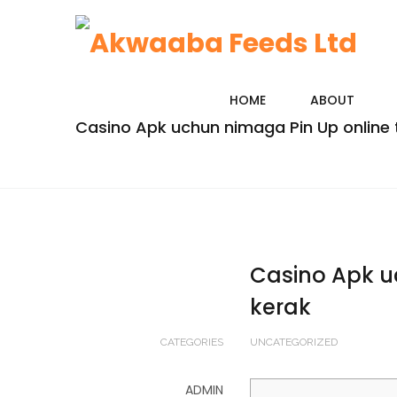
HOME
ABOUT
Casino Apk uchun nimaga Pin Up online 
Casino Apk u
kerak
CATEGORIES
UNCATEGORIZED
ADMIN