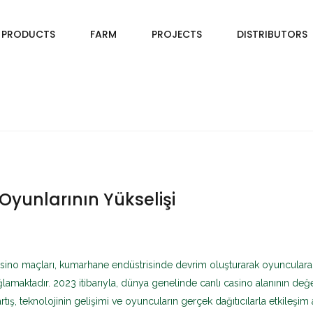
PRODUCTS
FARM
PROJECTS
DISTRIBUTORS
Oyunlarının Yükselişi
sino maçları, kumarhane endüstrisinde devrim oluşturarak oyuncular
amaktadır. 2023 itibarıyla, dünya genelinde canlı casino alanının değe
artış, teknolojinin gelişimi ve oyuncuların gerçek dağıtıcılarla etkileşim