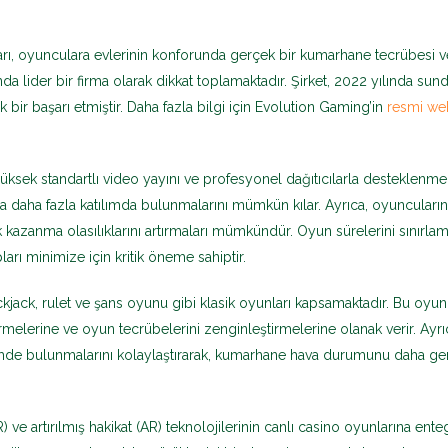
arı, oyunculara evlerinin konforunda gerçek bir kumarhane tecrübesi ve
a lider bir firma olarak dikkat toplamaktadır. Şirket, 2022 yılında sun
 bir başarı etmiştir. Daha fazla bilgi için Evolution Gaming’in
resmi web
yüksek standartlı video yayını ve profesyonel dağıtıcılarla desteklenmek
 daha fazla katılımda bulunmalarını mümkün kılar. Ayrıca, oyuncuların 
kazanma olasılıklarını artırmaları mümkündür. Oyun sürelerini sınırla
arı minimize için kritik öneme sahiptir.
ckjack, rulet ve şans oyunu gibi klasik oyunları kapsamaktadır. Bu oyunl
tirmelerine ve oyun tecrübelerini zenginleştirmelerine olanak verir. Ayrı
imde bulunmalarını kolaylaştırarak, kumarhane hava durumunu daha ge
) ve artırılmış hakikat (AR) teknolojilerinin canlı casino oyunlarına en