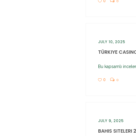
0
0
JULY 10, 2025
TÜRKIYE CASINO
Bu kapsamlı incelem
0
0
JULY 9, 2025
BAHIS SITELERI 2