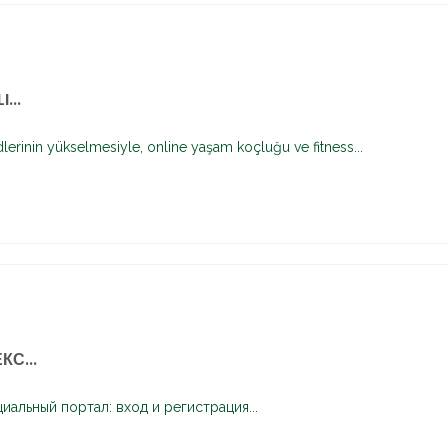
...
dlerinin yükselmesiyle, online yaşam koçluğu ve fitness...
КС...
иальный портал: вход и регистрация...