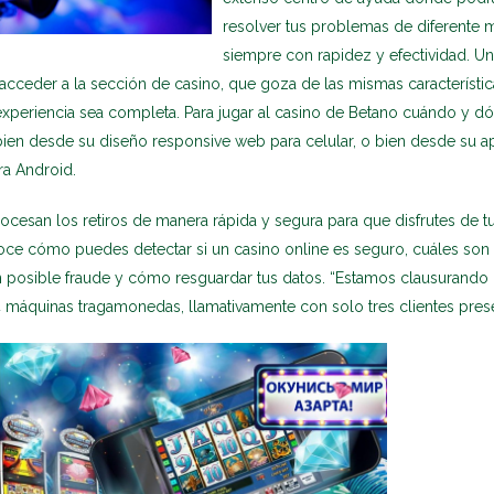
resolver tus problemas de diferente 
siempre con rapidez y efectividad. U
acceder a la sección de casino, que goza de las mismas característic
experiencia sea completa. Para jugar al casino de Betano cuándo y d
bien desde su diseño responsive web para celular, o bien desde su a
ra Android.
ocesan los retiros de manera rápida y segura para que disfrutes de t
ce cómo puedes detectar si un casino online es seguro, cuáles son 
n posible fraude y cómo resguardar tus datos. “Estamos clausurando
4 máquinas tragamonedas, llamativamente con solo tres clientes pres