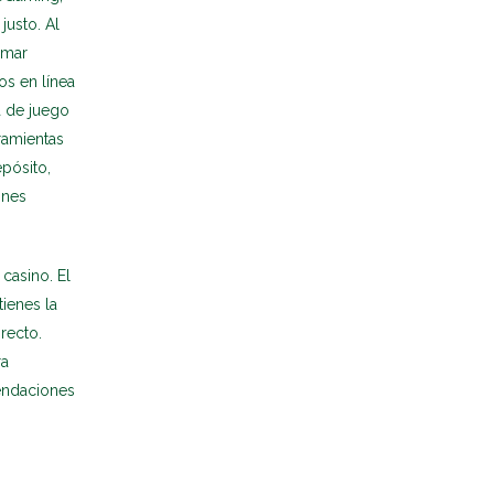
justo. Al
omar
os en línea
a de juego
ramientas
pósito,
ones
casino. El
tienes la
recto.
ra
mendaciones