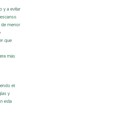
 y a evitar
descanso.
as de menor
e
ner que
fera más
iendo el
glas y
n esta