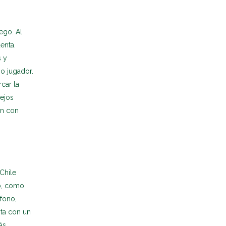
ego. Al
enta.
s y
o jugador.
car la
sejos
an con
Chile
to, como
éfono,
nta con un
ás