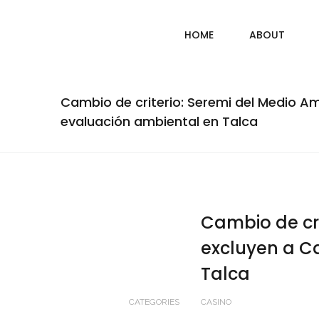
HOME
ABOUT
Cambio de criterio: Seremi del Medio A
evaluación ambiental en Talca
Cambio de cri
excluyen a C
Talca
CATEGORIES
CASINO