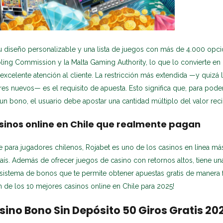
u diseño personalizable y una lista de juegos con más de 4.000 opci
ing Commission y la Malta Gaming Authority, lo que lo convierte en
xcelente atención al cliente. La restricción más extendida —y quizá
es nuevos— es el requisito de apuesta. Esto significa que, para poder 
n bono, el usuario debe apostar una cantidad múltiplo del valor reci
asinos online en Chile que realmente pagan
 para jugadores chilenos, Rojabet es uno de los casinos en línea má
aís. Además de ofrecer juegos de casino con retornos altos, tiene un
 sistema de bonos que te permite obtener apuestas gratis de manera 
n de los 10 mejores casinos online en Chile para 2025!
sino Bono Sin Depósito 50 Giros Gratis 20