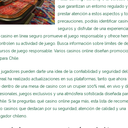
que garantizan un entorno regulado y 
prestar atención a estos aspectos y t
precauciones, podrás identificar casin
seguros y disfrutar de una experienci
n casino en línea seguro promueve el juego responsable y ofrece her
ntrolen su actividad de juego. Busca información sobre límites de de
cursos de juego responsable. Varios casinos online diseñan promoci
ara Chile.
 jugadores pueden darte una idea de la confiabilidad y seguridad del 
real ha realizado actualizaciones en sus plataformas, tanto que ahora 
 dentro de una mesa de casino con un crupier 100% real, en vivo y di
fesionales, juegos exclusivos y una atmósfera sofisticada diseñada pa
ile. Si te preguntas qué casino online paga más, esta lista de reco
lo casinos que destacan por su seguridad, atención de calidad y una
ugador chileno.