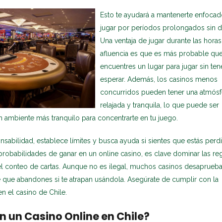
Esto te ayudará a mantenerte enfocado
jugar por períodos prolongados sin 
Una ventaja de jugar durante las hor
afluencia es que es más probable qu
encuentres un lugar para jugar sin te
esperar. Además, los casinos menos
concurridos pueden tener una atmós
relajada y tranquila, lo que puede ser
un ambiente más tranquilo para concentrarte en tu juego.
abilidad, establece límites y busca ayuda si sientes que estás perd
 probabilidades de ganar en un online casino, es clave dominar las re
el conteo de cartas. Aunque no es ilegal, muchos casinos desaprueba
e que abandones si te atrapan usándola. Asegúrate de cumplir con la
en el casino de Chile.
 un Casino Online en Chile?