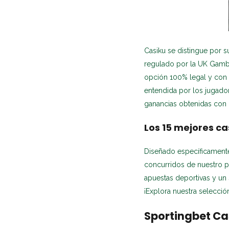
Casiku se distingue por s
regulado por la UK Gambl
opción 100% legal y con e
entendida por los jugador
ganancias obtenidas con u
Los 15 mejores c
Diseñado específicamente
concurridos de nuestro p
apuestas deportivas y un
¡Explora nuestra selecció
Sportingbet Ca