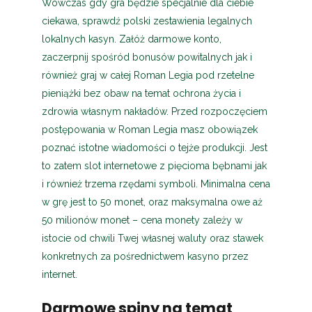
Wówczas gdy gra będzie specjalnie dla ciebie
ciekawa, sprawdź polski zestawienia legalnych
lokalnych kasyn. Załóż darmowe konto,
zaczerpnij spośród bonusów powitalnych jak i
również graj w całej Roman Legia pod rzetelne
pieniążki bez obaw na temat ochrona życia i
zdrowia własnym nakładów. Przed rozpoczęciem
postępowania w Roman Legia masz obowiązek
poznać istotne wiadomości o tejże produkcji. Jest
to zatem slot internetowe z pięcioma bębnami jak
i również trzema rzędami symboli. Minimalna cena
w grę jest to 50 monet, oraz maksymalna owe aż
50 milionów monet – cena monety zależy w
istocie od chwili Twej własnej waluty oraz stawek
konkretnych za pośrednictwem kasyno przez
internet.
Darmowe spiny na temat