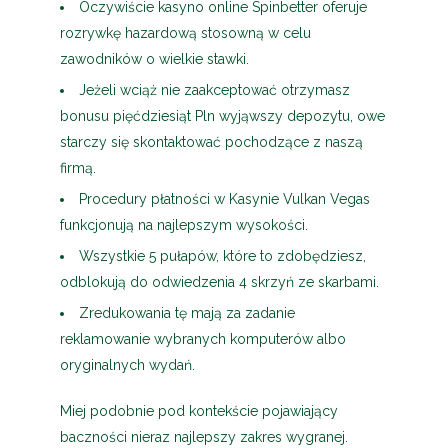
Oczywiście kasyno online Spinbetter oferuje
rozrywkę hazardową stosowną w celu
zawodników o wielkie stawki.
Jeżeli wciąż nie zaakceptować otrzymasz
bonusu pięćdziesiąt Pln wyjąwszy depozytu, owe
starczy się skontaktować pochodzące z naszą
firmą.
Procedury płatności w Kasynie Vulkan Vegas
funkcjonują na najlepszym wysokości.
Wszystkie 5 pułapów, które to zdobędziesz,
odblokują do odwiedzenia 4 skrzyń ze skarbami.
Zredukowania tę mają za zadanie
reklamowanie wybranych komputerów albo
oryginalnych wydań.
Miej podobnie pod kontekście pojawiający
baczności nieraz najlepszy zakres wygranej.