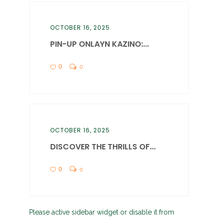
OCTOBER 16, 2025
PIN-UP ONLAYN KAZINO:...
0
0
OCTOBER 16, 2025
DISCOVER THE THRILLS OF...
0
0
Please active sidebar widget or disable it from