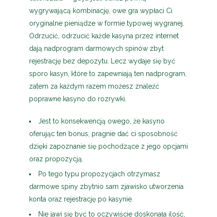
wygrywającą kombinację, owe gra wypłaci Ci
oryginalne pieniądze w formie typowej wygranej.
Odrzucić, odrzucić każde kasyna przez internet
dają nadprogram darmowych spinów zbyt
rejestrację bez depozytu.
Lecz wydaje się być
sporo kasyn, które to zapewniają ten nadprogram,
zatem za każdym razem możesz znaleźć
poprawne kasyno do rozrywki.
Jest to konsekwencją owego, że kasyno
oferując ten bonus, pragnie dać ci sposobność
dzięki zapoznanie się pochodzące z jego opcjami
oraz propozycją.
Po tego typu propozycjach otrzymasz
darmowe spiny zbytnio sam zjawisko utworzenia
konta oraz rejestrację po kasynie.
Nie jawi się być to oczywiście doskonała ilość,