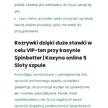
jednak świetnie jest adekwatny do myśli samej tej
gry.
Lecz mimo wszystko warto przyjrzeć się bliżej
naszej dobrej produkcji, gdyż ma wiele do
przygotowania.
Rozrywki dzięki duże stawki w
celu VIP-ten przy kasynie
Spinbetter | Kasyno online 5
Sloty szpule
Korzystając pochodzące z udostępnionej listy
spośród omówionego akapitu, posiadasz
gwarancję, że promocja wydaje się sprawdzona
jak i również autorytatywna. Każde zniżki
opublikowane u nas tyczą legalnych kasyn
spośród dogłębną podażą konsol hazardowych