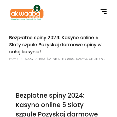
Bezpłatne spiny 2024: Kasyno online 5
Sloty szpule Pozyskaj darmowe spiny w
całej kasynie!
HOME
BLOG
BEZPŁATNE SPINY 2024: KASYNO ONLINE 5...
Bezpłatne spiny 2024:
Kasyno online 5 Sloty
szpule Pozyskaj darmowe