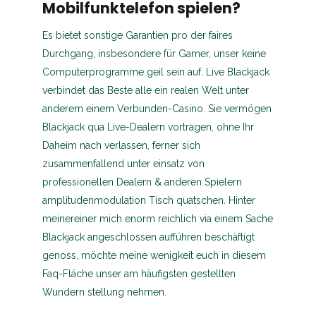
Mobilfunktelefon spielen?
Es bietet sonstige Garantien pro der faires
Durchgang, insbesondere für Gamer, unser keine
Computerprogramme geil sein auf. Live Blackjack
verbindet das Beste alle ein realen Welt unter
anderem einem Verbunden-Casino. Sie vermögen
Blackjack qua Live-Dealern vortragen, ohne Ihr
Daheim nach verlassen, ferner sich
zusammenfallend unter einsatz von
professionellen Dealern & anderen Spielern
amplitudenmodulation Tisch quatschen. Hinter
meinereiner mich enorm reichlich via einem Sache
Blackjack angeschlossen aufführen beschäftigt
genoss, möchte meine wenigkeit euch in diesem
Faq-Fläche unser am häufigsten gestellten
Wundern stellung nehmen.