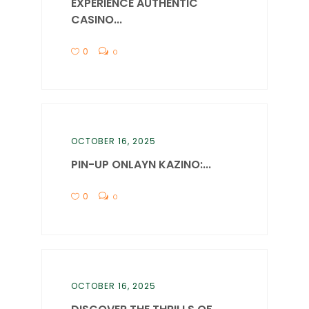
EXPERIENCE AUTHENTIC
CASINO...
0
0
OCTOBER 16, 2025
PIN-UP ONLAYN KAZINO:...
0
0
OCTOBER 16, 2025