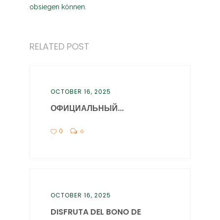
obsiegen können.
RELATED POST
OCTOBER 16, 2025
ОФИЦИАЛЬНЫЙ...
0
0
OCTOBER 16, 2025
DISFRUTA DEL BONO DE