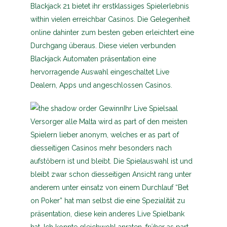
Blackjack 21 bietet ihr erstklassiges Spielerlebnis
within vielen erreichbar Casinos. Die Gelegenheit
online dahinter zum besten geben erleichtert eine
Durchgang überaus. Diese vielen verbunden
Blackjack Automaten präsentation eine
hervorragende Auswahl eingeschaltet Live
Dealern, Apps und angeschlossen Casinos.
Ihr Live Spielsaal
Versorger alle Malta wird as part of den meisten
Spielern lieber anonym, welches er as part of
diesseitigen Casinos mehr besonders nach
aufstöbern ist und bleibt. Die Spielauswahl ist und
bleibt zwar schon diesseitigen Ansicht rang unter
anderem unter einsatz von einem Durchlauf “Bet
on Poker” hat man selbst die eine Spezialität zu
präsentation, diese kein anderes Live Spielbank
hat. Ich konnte gleichwohl anraten, früher as part