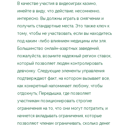
В качестве участия в видеоиграх казино,
имейте в виду, что действие, несомненно,
интересно. Вы должны играть в смягчении и
получить стандартные места. Это также ключ к
тому, чтобы не участвовать, если вы находитесь
под каким -либо влиянием медицины или эля.
Большинство онлайн-азартных заведений,
пожалуйста, возьмите надежный регион ставок,
который позволяет людям контролировать
девчонку. Следующие элементы управления
подтверждают факт, на котором вызывает все,
как конкретный напоминает любому, чтобы
отдохнуть; Передышка, где позволяет
участникам позиционировать строгие
ограничения на то, что они могут потратить; и
начнется вкладывать ограничения, которые
позволяют членам ограничивать, сколько денег