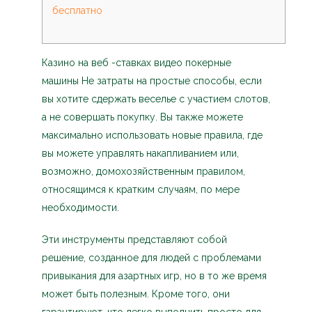
бесплатно
Казино на веб -ставках видео покерные
машины Не затраты на простые способы, если
вы хотите сдержать веселье с участием слотов,
а не совершать покупку. Вы также можете
максимально использовать новые правила, где
вы можете управлять накапливанием или,
возможно, домохозяйственным правилом,
относящимся к кратким случаям, по мере
необходимости.
Эти инструменты представляют собой
решение, созданное для людей с проблемами
привыкания для азартных игр, но в то же время
может быть полезным.
Кроме того, они