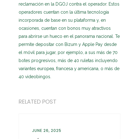
reclamación en la DGOJ contra el operador. Estos
operadores cuentan con la última tecnología
incorporada de base en su plataforma y, en
ocasiones, cuentan con bonos muy atractivos
para abrirse un hueco en el panorama nacional. Te
permite depositar con Bizum y Apple Pay desde
el móvil para jugar, por ejemplo, a sus más de 70
botes progresivos, más de 40 ruletas incluyendo
variantes europea, francesa y americana, o más de
40 videobingos.
RELATED POST
JUNE 26, 2025