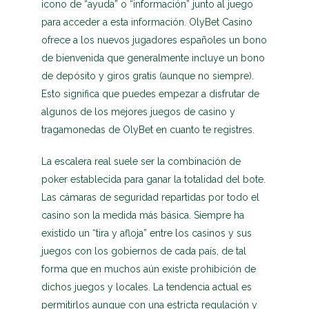
icono de “ayuda” o “información” junto al juego
para acceder a esta información. OlyBet Casino
ofrece a los nuevos jugadores españoles un bono
de bienvenida que generalmente incluye un bono
de depósito y giros gratis (aunque no siempre).
Esto significa que puedes empezar a disfrutar de
algunos de los mejores juegos de casino y
tragamonedas de OlyBet en cuanto te registres.
La escalera real suele ser la combinación de
poker establecida para ganar la totalidad del bote.
Las cámaras de seguridad repartidas por todo el
casino son la medida más básica. Siempre ha
existido un “tira y afloja” entre los casinos y sus
juegos con los gobiernos de cada país, de tal
forma que en muchos aún existe prohibición de
dichos juegos y locales. La tendencia actual es
permitirlos aunque con una estricta regulación y