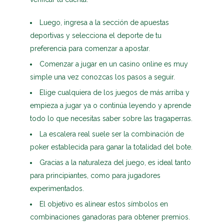
Luego, ingresa a la sección de apuestas
deportivas y selecciona el deporte de tu
preferencia para comenzar a apostar.
Comenzar a jugar en un casino online es muy
simple una vez conozcas los pasos a seguir.
Elige cualquiera de los juegos de más arriba y
empieza a jugar ya o continúa leyendo y aprende
todo lo que necesitas saber sobre las tragaperras.
La escalera real suele ser la combinación de
poker establecida para ganar la totalidad del bote.
Gracias a la naturaleza del juego, es ideal tanto
para principiantes, como para jugadores
experimentados.
El objetivo es alinear estos símbolos en
combinaciones ganadoras para obtener premios.