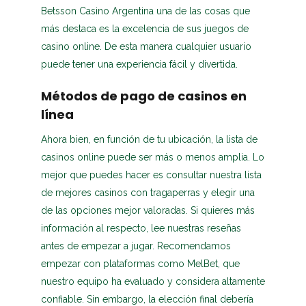
Betsson Casino Argentina una de las cosas que
más destaca es la excelencia de sus juegos de
casino online. De esta manera cualquier usuario
puede tener una experiencia fácil y divertida.
Métodos de pago de casinos en
línea
Ahora bien, en función de tu ubicación, la lista de
casinos online puede ser más o menos amplia. Lo
mejor que puedes hacer es consultar nuestra lista
de mejores casinos con tragaperras y elegir una
de las opciones mejor valoradas. Si quieres más
información al respecto, lee nuestras reseñas
antes de empezar a jugar. Recomendamos
empezar con plataformas como MelBet, que
nuestro equipo ha evaluado y considera altamente
confiable. Sin embargo, la elección final debería