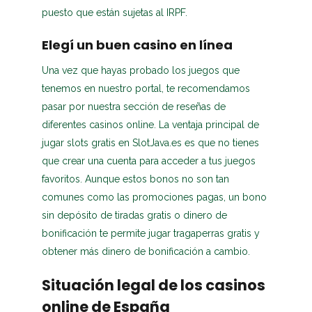
puesto que están sujetas al IRPF.
Elegí un buen casino en línea
Una vez que hayas probado los juegos que
tenemos en nuestro portal, te recomendamos
pasar por nuestra sección de reseñas de
diferentes casinos online. La ventaja principal de
jugar slots gratis en SlotJava.es es que no tienes
que crear una cuenta para acceder a tus juegos
favoritos. Aunque estos bonos no son tan
comunes como las promociones pagas, un bono
sin depósito de tiradas gratis o dinero de
bonificación te permite jugar tragaperras gratis y
obtener más dinero de bonificación a cambio.
Situación legal de los casinos
online de España