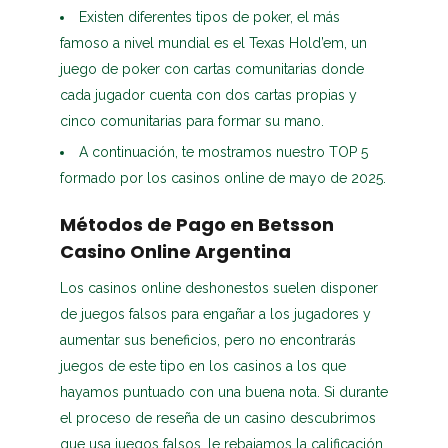
Existen diferentes tipos de poker, el más
famoso a nivel mundial es el Texas Hold’em, un
juego de poker con cartas comunitarias donde
cada jugador cuenta con dos cartas propias y
cinco comunitarias para formar su mano.
A continuación, te mostramos nuestro TOP 5
formado por los casinos online de mayo de 2025.
Métodos de Pago en Betsson
Casino Online Argentina
Los casinos online deshonestos suelen disponer
de juegos falsos para engañar a los jugadores y
aumentar sus beneficios, pero no encontrarás
juegos de este tipo en los casinos a los que
hayamos puntuado con una buena nota. Si durante
el proceso de reseña de un casino descubrimos
que usa juegos falsos, le rebajamos la calificación