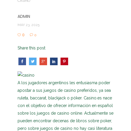
CASINO
ADMIN
MAY 23, 2025
0
0
Share this post
A los jugadores argentinos les entusiasma poder
apostar a sus juegos de casino preferidos, ya sea
ruleta, baccarat, blackjack o póker. Casino.es nace
con el objetivo de ofrecer información en español
sobre los juegos de casino online. Actualmente se
pueden encontrar decenas de libros sobre poker,
pero sobre juegos de casino no hay casi literatura