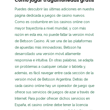
Cómo jugar tragamonedas gratis
Puedes descubrir las últimas adiciones en nuestra
página dedicada a juegos de casino nuevos.
Como es costumbre en los casinos online con
mayor trayectoria a nivel mundial, y con más
razón en esta era, no puede faltar la versión móvil
de Betsson Casino. Al ser una de las plataformas
de apuestas más innovadoras, Betsson ha
desarrollado una versión móvil altamente
responsiva e intuitiva. En otras palabras, se adapta
sin problemas a cualquier celular o tableta y,
además, es fácil navegar entre cada sección de la
versión móvil de Betsson Argentina. Detrás de
cada casino online hay un operador de juego que
ofrece sus servicios de juegos de azar a través de
Internet. Para poder ofrecer dichos servicios en
España, el casino online debe tener la licencia