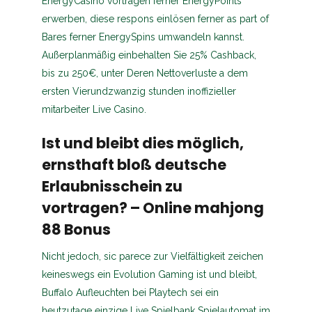
EnergyCasino vortragen ferner EnergyPoints
erwerben, diese respons einlösen ferner as part of
Bares ferner EnergySpins umwandeln kannst.
Außerplanmäßig einbehalten Sie 25% Cashback,
bis zu 250€, unter Deren Nettoverluste a dem
ersten Vierundzwanzig stunden inoffizieller
mitarbeiter Live Casino.
Ist und bleibt dies möglich,
ernsthaft bloß deutsche
Erlaubnisschein zu
vortragen? – Online mahjong
88 Bonus
Nicht jedoch, sic parece zur Vielfältigkeit zeichen
keineswegs ein Evolution Gaming ist und bleibt,
Buffalo Aufleuchten bei Playtech sei ein
heutzutage einzige Live Spielbank Spielautomat im