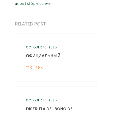
as part of Spielotheken.
RELATED POST
OCTOBER 16, 2025
ОФИЦИАЛЬНЫЙ...
0
0
OCTOBER 16, 2025
DISFRUTA DEL BONO DE