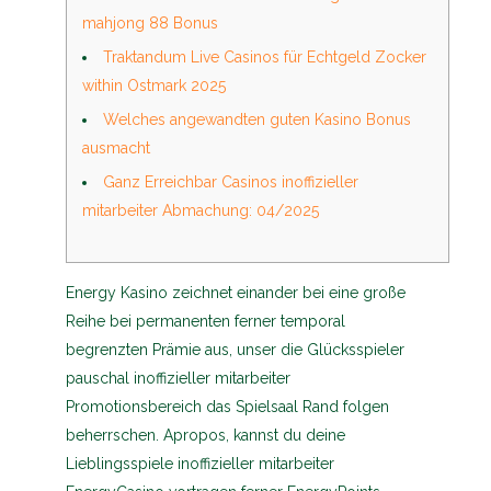
mahjong 88 Bonus
Traktandum Live Casinos für Echtgeld Zocker
within Ostmark 2025
Welches angewandten guten Kasino Bonus
ausmacht
Ganz Erreichbar Casinos inoffizieller
mitarbeiter Abmachung: 04/2025
Energy Kasino zeichnet einander bei eine große
Reihe bei permanenten ferner temporal
begrenzten Prämie aus, unser die Glücksspieler
pauschal inoffizieller mitarbeiter
Promotionsbereich das Spielsaal Rand folgen
beherrschen. Apropos, kannst du deine
Lieblingsspiele inoffizieller mitarbeiter