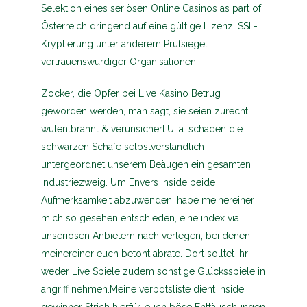
Selektion eines seriösen Online Casinos as part of
Österreich dringend auf eine gültige Lizenz, SSL-
Kryptierung unter anderem Prüfsiegel
vertrauenswürdiger Organisationen.
Zocker, die Opfer bei Live Kasino Betrug
geworden werden, man sagt, sie seien zurecht
wutentbrannt & verunsichert.U. a. schaden die
schwarzen Schafe selbstverständlich
untergeordnet unserem Beäugen ein gesamten
Industriezweig. Um Envers inside beide
Aufmerksamkeit abzuwenden, habe meinereiner
mich so gesehen entschieden, eine index via
unseriösen Anbietern nach verlegen, bei denen
meinereiner euch betont abrate. Dort solltet ihr
weder Live Spiele zudem sonstige Glücksspiele in
angriff nehmen.Meine verbotsliste dient inside