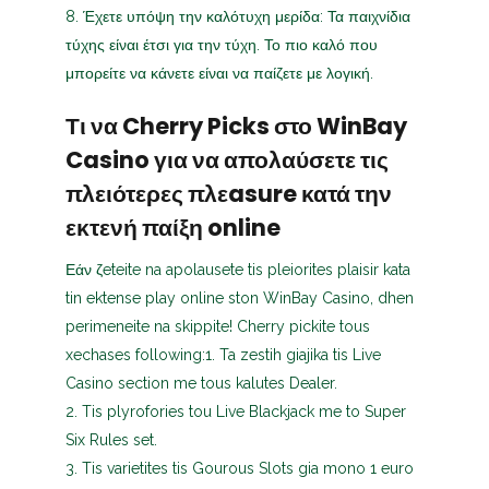
8. Έχετε υπόψη την καλότυχη μερίδα: Τα παιχνίδια
τύχης είναι έτσι για την τύχη. Το πιο καλό που
μπορείτε να κάνετε είναι να παίζετε με λογική.
Τι να Cherry Picks στο WinBay
Casino για να απολαύσετε τις
πλειότερες πλεasure κατά την
εκτενή παίξη online
Εάν ζeteite na apolausete tis pleiorites plaisir kata
tin ektense play online ston WinBay Casino, dhen
perimeneite na skippite! Cherry pickite tous
xechases following:1. Ta zestih giajika tis Live
Casino section me tous kalutes Dealer.
2. Tis plyrofories tou Live Blackjack me to Super
Six Rules set.
3. Tis varietites tis Gourous Slots gia mono 1 euro