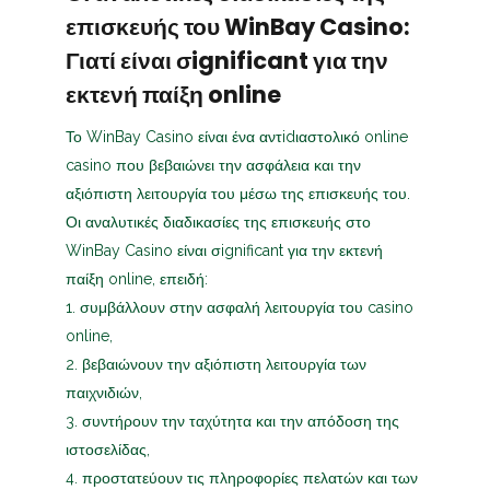
επισκευής του WinBay Casino:
Γιατί είναι σignificant για την
εκτενή παίξη online
Το WinBay Casino είναι ένα αντidιαστολικό online
casino που βεβαιώνει την ασφάλεια και την
αξιόπιστη λειτουργία του μέσω της επισκευής του.
Οι αναλυτικές διαδικασίες της επισκευής στο
WinBay Casino είναι σignificant για την εκτενή
παίξη online, επειδή:
1. συμβάλλουν στην ασφαλή λειτουργία του casino
online,
2. βεβαιώνουν την αξιόπιστη λειτουργία των
παιχνιδιών,
3. συντήρουν την ταχύτητα και την απόδοση της
ιστοσελίδας,
4. προστατεύουν τις πληροφορίες πελατών και των