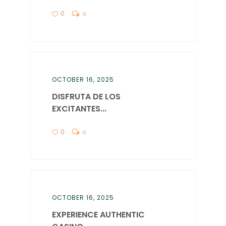
0
0
OCTOBER 16, 2025
DISFRUTA DE LOS
EXCITANTES...
0
0
OCTOBER 16, 2025
EXPERIENCE AUTHENTIC