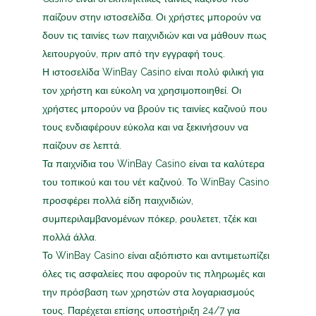
παίζουν στην ιστοσελίδα. Οι χρήστες μπορούν να
δουν τις ταινίες των παιχνιδιών και να μάθουν πως
λειτουργούν, πριν από την εγγραφή τους.
Η ιστοσελίδα WinBay Casino είναι πολύ φιλική για
τον χρήστη και εύκολη να χρησιμοποιηθεί. Οι
χρήστες μπορούν να βρούν τις ταινίες καζινού που
τους ενδιαφέρουν εύκολα και να ξεκινήσουν να
παίζουν σε λεπτά.
Τα παιχνίδια του WinBay Casino είναι τα καλύτερα
του τοπικού και του νέτ καζινού. Το WinBay Casino
προσφέρει πολλά είδη παιχνιδιών,
συμπεριλαμβανομένων πόκερ, ρουλετετ, τζέκ και
πολλά άλλα.
Το WinBay Casino είναι αξιόπιστο και αντιμετωπίζει
όλες τις ασφαλείες που αφορούν τις πληρωμές και
την πρόσβαση των χρηστών στα λογαριασμούς
τους. Παρέχεται επίσης υποστήριξη 24/7 για