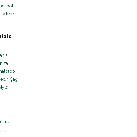
 jackpot
ayilere
tsiz
anız
anıza
Whatsapp
edir. Çağrı
siyle
iği üzere
eşitli