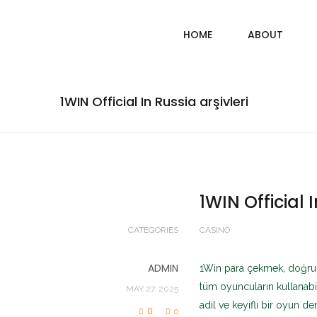
HOME
ABOUT
1WIN Official In Russia arşivleri
1WIN Official I
CATEGORIES
CASINO
ADMIN
1Win para çekmek, doğrula
tüm oyuncuların kullanabil
MAY 27, 2025
adil ve keyifli bir oyun 
0
0