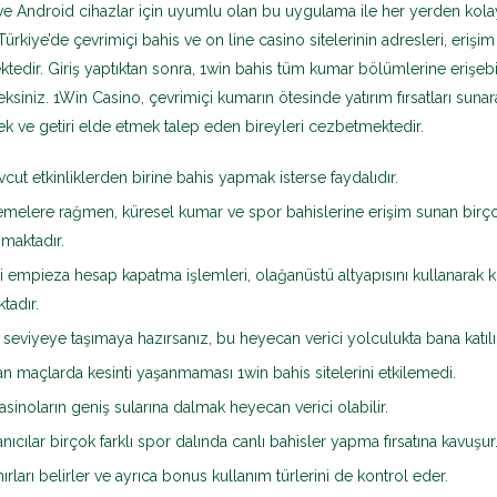
 ve Android cihazlar için uyumlu olan bu uygulama ile her yerden kol
ürkiye’de çevrimiçi bahis ve on line casino sitelerinin adresleri, erişim
ktedir. Giriş yaptıktan sonra, 1win bahis tüm kumar bölümlerine erişeb
ksiniz. 1Win Casino, çevrimiçi kumarın ötesinde yatırım fırsatları sunar
ek ve getiri elde etmek talep eden bireyleri cezbetmektedir.
evcut etkinliklerden birine bahis yapmak isterse faydalıdır.
lemelere rağmen, küresel kumar ve spor bahislerine erişim sunan birço
maktadır.
li empieza hesap kapatma işlemleri, olağanüstü altyapısını kullanarak ku
adır.
seviyeye taşımaya hazırsanız, bu heyecan verici yolculukta bana katılı
n maçlarda kesinti yaşanmaması 1win bahis sitelerini etkilemedi.
asinoların geniş sularına dalmak heyecan verici olabilir.
anıcılar birçok farklı spor dalında canlı bahisler yapma fırsatına kavuşur
rları belirler ve ayrıca bonus kullanım türlerini de kontrol eder.