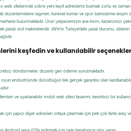
no web sitelerinde sobre yeni kayıt adreslerini bulmak zorlu ve zaman a
, katı düzenlemelere rağmen, küresel kumar ve spor bahislerine erişim 
kumarhane bulunmaktadır. Ürün yelpazemizin ana kısmı, kazancınızı çe
ek paralı slot makineleridir. 1Win’in Türkiye’deki yasal durumu, ülkenin b
ğlıdır.
ini keşfedin ve kullanılabilir seçenekler
ücretsiz döndürmeler, düzenli geri ödeme sunulmaktadır.
 oyun endüstrisinde dürüstlüğün tek gerçek garantisi olan kanıtlanabil
uştur.
eri ve uyarlanabilir mobil web sitesi tasarımı, kesintisiz bir kullanı
k için yapıcı diğer adresleri ortaya çıkarmak için pek çok farklı araç v
ı Android veya iOS’a indirmek için 1win hesabınıza giriş yapın.