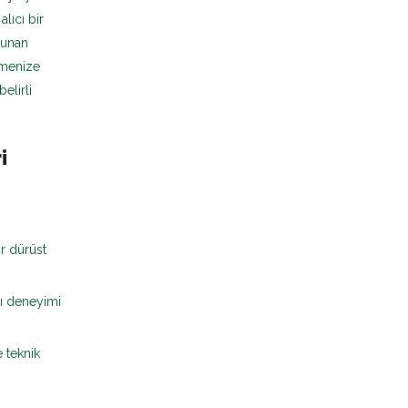
lıcı bir
sunan
kmenize
elirli
i
ir dürüst
cı deneyimi
e teknik