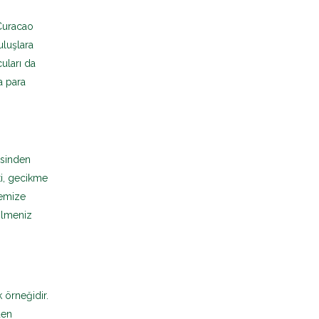
 Curacao
uluşlara
uları da
a para
esinden
i, gecikme
temize
ilmeniz
 örneğidir.
den