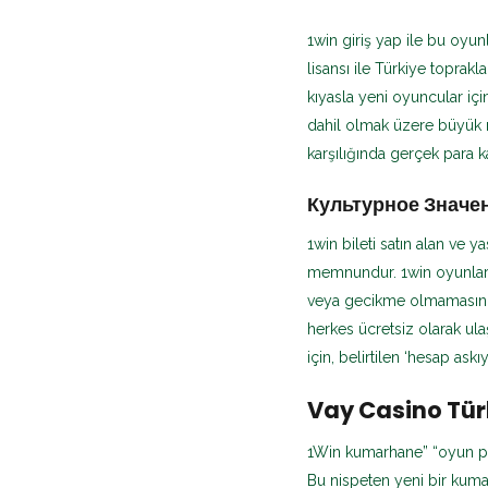
1win giriş yap ile bu oyun
lisansı ile Türkiye toprakl
kıyasla yeni oyuncular içi
dahil olmak üzere büyük m
karşılığında gerçek para ka
Культурное Значе
1win bileti satın alan ve 
memnundur. 1win oyunları
veya gecikme olmamasında
herkes ücretsiz olarak u
için, belirtilen ‘hesap ask
Vay Casino Tür
1Win kumarhane” “oyun por
Bu nispeten yeni bir kum