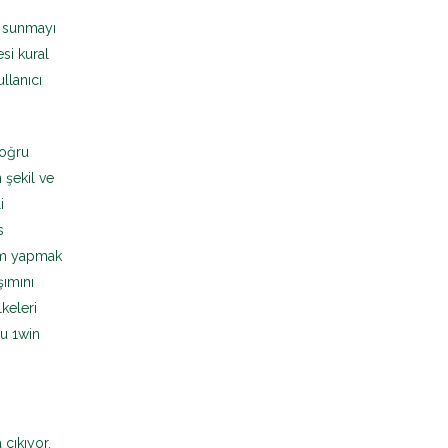
r sunmayı
si kural
llanıcı
doğru
 şekil ve
i
s
yim yapmak
şımını
keleri
mu 1win
 çıkıyor.