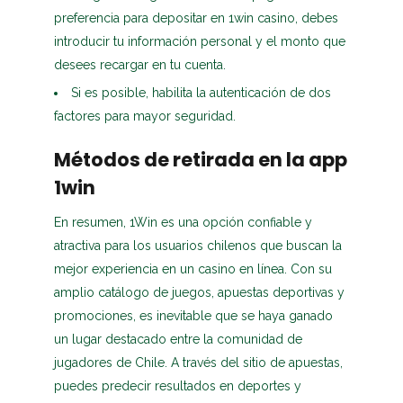
preferencia para depositar en 1win casino, debes
introducir tu información personal y el monto que
desees recargar en tu cuenta.
Si es posible, habilita la autenticación de dos
factores para mayor seguridad.
Métodos de retirada en la app
1win
En resumen, 1Win es una opción confiable y
atractiva para los usuarios chilenos que buscan la
mejor experiencia en un casino en línea. Con su
amplio catálogo de juegos, apuestas deportivas y
promociones, es inevitable que se haya ganado
un lugar destacado entre la comunidad de
jugadores de Chile. A través del sitio de apuestas,
puedes predecir resultados en deportes y