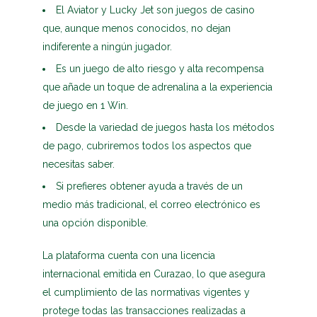
El Aviator y Lucky Jet son juegos de casino
que, aunque menos conocidos, no dejan
indiferente a ningún jugador.
Es un juego de alto riesgo y alta recompensa
que añade un toque de adrenalina a la experiencia
de juego en 1 Win.
Desde la variedad de juegos hasta los métodos
de pago, cubriremos todos los aspectos que
necesitas saber.
Si prefieres obtener ayuda a través de un
medio más tradicional, el correo electrónico es
una opción disponible.
La plataforma cuenta con una licencia
internacional emitida en Curazao, lo que asegura
el cumplimiento de las normativas vigentes y
protege todas las transacciones realizadas a