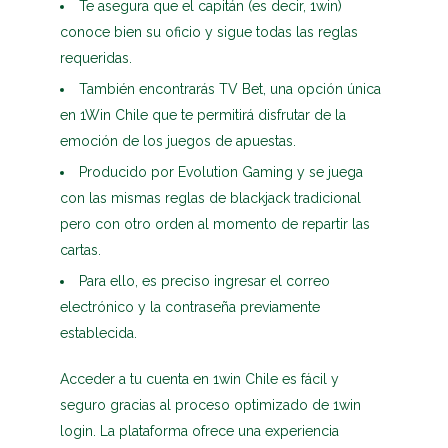
Te asegura que el capitán (es decir, 1win)
conoce bien su oficio y sigue todas las reglas
requeridas.
También encontrarás TV Bet, una opción única
en 1Win Chile que te permitirá disfrutar de la
emoción de los juegos de apuestas.
Producido por Evolution Gaming y se juega
con las mismas reglas de blackjack tradicional
pero con otro orden al momento de repartir las
cartas.
Para ello, es preciso ingresar el correo
electrónico y la contraseña previamente
establecida.
Acceder a tu cuenta en 1win Chile es fácil y
seguro gracias al proceso optimizado de 1win
login. La plataforma ofrece una experiencia