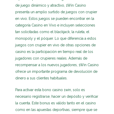
de juego dinámico y atractivo, 1Win Casino
presenta un amplio surtido de juegos con crupier
en vivo. Estos juegos se pueden encontrar en la
categoría Casino en Vivo e incluyen selecciones
tan solicitadas como el blackjack, la ruleta, el
monopoly y el póquer. Lo que diferencia a estos
juegos con crupier en vivo de otras opciones de
casino es la participación en tiempo real de los
jugadores con crupieres reales. Además de
recompensar a los nuevos jugadores, 1Win Casino
ofrece un importante programa de devolución de
dinero a sus clientes habituales.
Para activar esta bono casino 1win, solo es
necesario registrarse, hacer un depósito y verificar
la cuenta. Este bonus es válido tanto en el casino
como en las apuestas deportivas, siempre que se