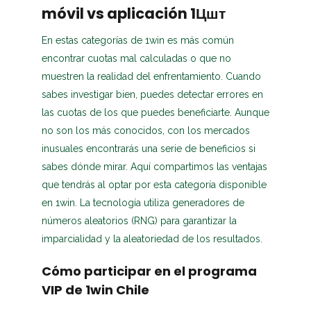
móvil vs aplicación 1Цшт
En estas categorías de 1win es más común
encontrar cuotas mal calculadas o que no
muestren la realidad del enfrentamiento. Cuando
sabes investigar bien, puedes detectar errores en
las cuotas de los que puedes beneficiarte. Aunque
no son los más conocidos, con los mercados
inusuales encontrarás una serie de beneficios si
sabes dónde mirar. Aquí compartimos las ventajas
que tendrás al optar por esta categoría disponible
en 1win. La tecnología utiliza generadores de
números aleatorios (RNG) para garantizar la
imparcialidad y la aleatoriedad de los resultados.
Cómo participar en el programa
VIP de 1win Chile