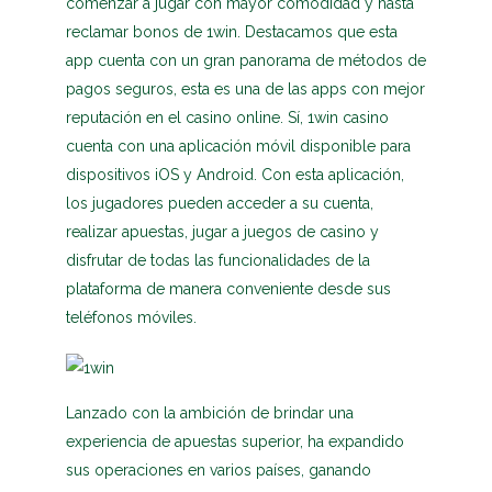
comenzar a jugar con mayor comodidad y hasta
reclamar bonos de 1win. Destacamos que esta
app cuenta con un gran panorama de métodos de
pagos seguros, esta es una de las apps con mejor
reputación en el casino online. Sí, 1win casino
cuenta con una aplicación móvil disponible para
dispositivos iOS y Android. Con esta aplicación,
los jugadores pueden acceder a su cuenta,
realizar apuestas, jugar a juegos de casino y
disfrutar de todas las funcionalidades de la
plataforma de manera conveniente desde sus
teléfonos móviles.
Lanzado con la ambición de brindar una
experiencia de apuestas superior, ha expandido
sus operaciones en varios países, ganando