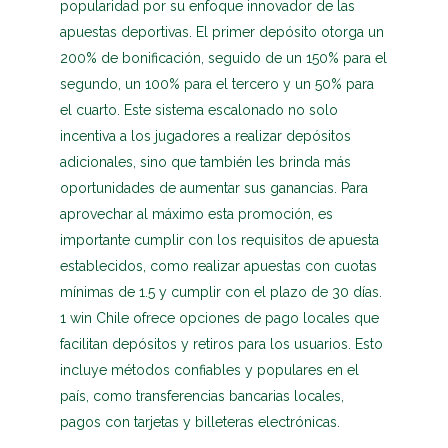
popularidad por su enfoque innovador de las
apuestas deportivas. El primer depósito otorga un
200% de bonificación, seguido de un 150% para el
segundo, un 100% para el tercero y un 50% para
el cuarto. Este sistema escalonado no solo
incentiva a los jugadores a realizar depósitos
adicionales, sino que también les brinda más
oportunidades de aumentar sus ganancias. Para
aprovechar al máximo esta promoción, es
importante cumplir con los requisitos de apuesta
establecidos, como realizar apuestas con cuotas
mínimas de 1.5 y cumplir con el plazo de 30 días.
1 win Chile ofrece opciones de pago locales que
facilitan depósitos y retiros para los usuarios. Esto
incluye métodos confiables y populares en el
país, como transferencias bancarias locales,
pagos con tarjetas y billeteras electrónicas.