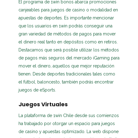
El programa de 1win bonos abarca promociones
canjeables para juegos de casino o modalidad en
apuestas de deportes. Es importante mencionar
que los usuarios en 1win podrás conseguir una
gran variedad de métodos de pagos para mover
el dinero real tanto en depósitos como en retiros.
Destacamos que será posible utilizar los métodos
de pagos más seguros del mercado iGaming para
mover el dinero, aquellos que mejor reputación
tienen. Desde deportes tradicionales tales como
el fútbol, baloncesto, también podrás encontrar
juegos de eSports.
Juegos Virtuales
La plataforma de 1win Chile desde sus comienzos
ha trabajado por otorgar un espacio para juegos
de casino y apuestas optimizado. La web dispone