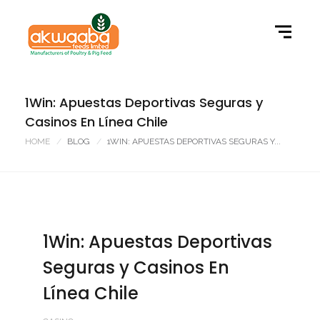
1Win: Apuestas Deportivas Seguras y
Casinos En Línea Chile
HOME
BLOG
1WIN: APUESTAS DEPORTIVAS SEGURAS Y...
1Win: Apuestas Deportivas
Seguras y Casinos En
Línea Chile