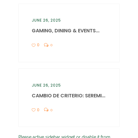
JUNE 26, 2025
GAMING, DINING & EVENTS...
0
0
JUNE 26, 2025
CAMBIO DE CRITERIO: SEREMI...
0
0
Please active sidebar widget or disable it from