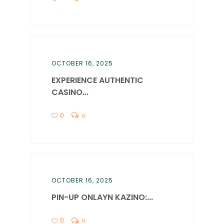
OCTOBER 16, 2025
EXPERIENCE AUTHENTIC
CASINO...
0
0
OCTOBER 16, 2025
PIN-UP ONLAYN KAZINO:...
0
0