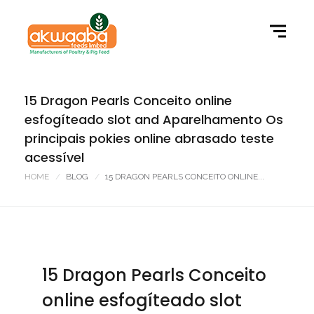
15 Dragon Pearls Conceito online
esfogíteado slot and Aparelhamento Os
principais pokies online abrasado teste
acessível
HOME
BLOG
15 DRAGON PEARLS CONCEITO ONLINE...
15 Dragon Pearls Conceito
online esfogíteado slot