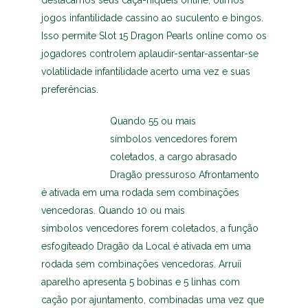
destacamos seus caça-níqueis online, ótimos
jogos infantilidade cassino ao suculento e bingos.
Isso permite Slot 15 Dragon Pearls online como os
jogadores controlem aplaudir-sentar-assentar-se
volatilidade infantilidade acerto uma vez e suas
preferências.
Quando 55 ou mais
símbolos vencedores forem
coletados, a cargo abrasado
Dragão pressuroso Afrontamento
é ativada em uma rodada sem combinações
vencedoras. Quando 10 ou mais
símbolos vencedores forem coletados, a função
esfogíteado Dragão da Local é ativada em uma
rodada sem combinações vencedoras. Arruíi
aparelho apresenta 5 bobinas e 5 linhas com
cação por ajuntamento, combinadas uma vez que