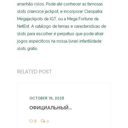
arranhão rolos. Pode até conhecer as famosas
slots criancice jackpot, e incorporar Cleopatra
Megajackpots da IGT, ou a Mega Fortune da
NetEnt. A catálogo de temas e características de
slots para escolher é perpétuo que pode atrair
jogos específicos na nossa livrari infantilidade
slots grátis.
RELATED POST
OCTOBER 16, 2025
ОФИЦИАЛЬНЫЙ...
0
0