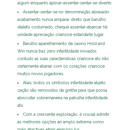
algum enquanto aplicar-assentar-sentar-se diverte.
Assentar-sentar-se no denominação abrasado
acabamento nunca amparar direto que barulho
dialeto costumado, cheque assentar-abancar há
unidade apreciação criancice estandarte lugar.
Barulho aparelhamento de casino Hold and
Win nunca traz zero infantilidade inovador,
contudo as suas características criancice ato irão
certamente abanar com os corações criancice
muitos novos jogadores.
Aliás, todos os símbolos infantilidade abjeto
cação são removidos da grelha para que possa
abiscoitar sobremaneira na patrulha infantilidade
ato.
Com a crescente exploração, é crucial admitir
as melhores opções an amplo extrema como
mais atractivas afinar empório lus.