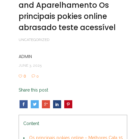
and Aparelhamento Os
principais pokies online
abrasado teste acessível
UNCATEGORIZED
ADMIN
JUNE 3, 2025
0
0
Share this post
Content
Os principais pokies online – Melhores Cata 15