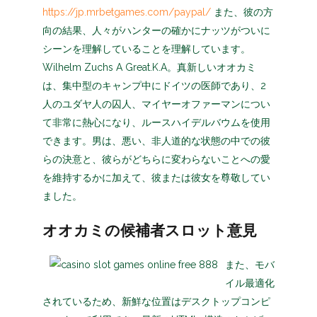
https://jp.mrbetgames.com/paypal/
また、彼の方
向の結果、人々がハンターの確かにナッツがついに
シーンを理解していることを理解しています。
Wilhelm Zuchs A Great.K.A。真新しいオオカミ
は、集中型のキャンプ中にドイツの医師であり、2
人のユダヤ人の囚人、マイヤーオファーマンについ
て非常に熱心になり、ルースハイデルバウムを使用
できます。男は、悪い、非人道的な状態の中での彼
らの決意と、彼らがどちらに変わらないことへの愛
を維持するかに加えて、彼または彼女を尊敬してい
ました。
オオカミの候補者スロット意見
また、モバ
イル最適化
されているため、新鮮な位置はデスクトップコンピ