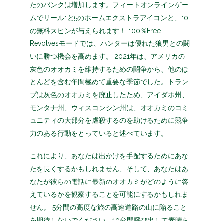
たのバンクは増加します。フィートオンラインゲー
ムでリール1と5のホームエクストラアイコンと、10
の無料スピンが与えられます！ 100％Free
Revolvesモードでは、ハンターは優れた狼男との闘
いに勝つ機会を高めます。
2021年は、アメリカの
灰色のオオカミを維持するための闘争から、他のほ
とんどを含む年間極めて重要な季節でした。トラン
プは灰色のオオカミを廃止したため、アイダホ州、
モンタナ州、ウィスコンシン州は、オオカミのコミ
ュニティの大部分を虐殺するのを助けるために競争
力のある行動をとっていると述べています。
これにより、あなたは出かけを手配するためにあな
たを長くするかもしれません、そして、あなたはあ
なたが彼らの電話に最新のオオカミがどのように答
えているかを観察することを可能にするかもしれま
せん。 5分間の高度な旅の高速道路の山に陥ること
を期待しないでください。10分間呼び出して素晴ら