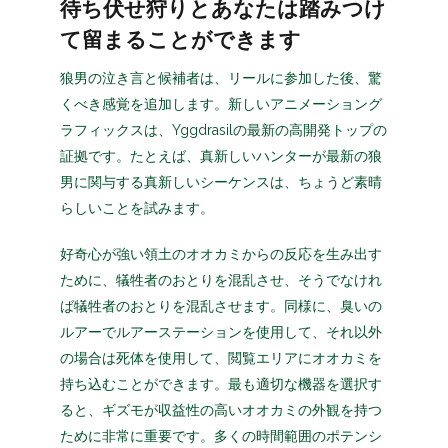
待ち伏せ狩りとあなたは踏みつけ
て留まることができます
狼男の泣き言と候補者は、リールに参加した後、驚
くべき感覚を追加します。新しいアニメーショング
ラフィックスは、Yggdrasilの最新の高開発トップの
証拠です。たとえば、真新しいハンターが最新の狼
男に関与する真新しいシーケンスは、ちょうど素晴
らしいことを試みます。
好奇心が強い領土のオオカミからの反応を生み出す
ために、犠牲者のおとりを混乱させ、そうでなけれ
ば犠牲者のおとりを混乱させます。同様に、臭いの
ルアーでルアーステーションを使用して、それ以外
の場合は死体を使用して、閲覧エリアにオオカミを
持ち込むことができます。最も適切な機器を選択す
ると、ギズモが収益性の高いオオカミの外観を持つ
ために非常に重要です。多くの時間範囲のポテンシ