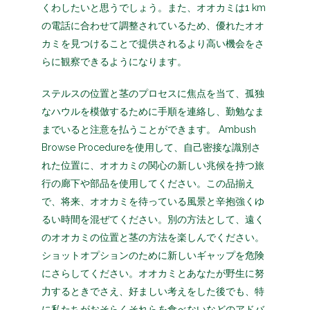
くわしたいと思うでしょう。また、オオカミは1 km
の電話に合わせて調整されているため、優れたオオ
カミを見つけることで提供されるより高い機会をさ
らに観察できるようになります。
ステルスの位置と茎のプロセスに焦点を当て、孤独
なハウルを模倣するために手順を連絡し、勤勉なま
までいると注意を払うことができます。 Ambush
Browse Procedureを使用して、自己密接な識別さ
れた位置に、オオカミの関心の新しい兆候を持つ旅
行の廊下や部品を使用してください。この品揃え
で、将来、オオカミを待っている風景と辛抱強くゆ
るい時間を混ぜてください。別の方法として、遠く
のオオカミの位置と茎の方法を楽しんでください。
ショットオプションのために新しいギャップを危険
にさらしてください。オオカミとあなたが野生に努
力するときでさえ、好ましい考えをした後でも、特
に私たちがおそらくそれらを食べないなどのアドバ