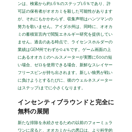
ンは、検索から約1.6％のステップ1.6％であり、許
可証の保有者がオオカミを殺した可能性があります
が、それにもかかわらず、収集声明はハンツマンの
努力を歌いません。アイダホ州は、同時に、オオカ
ミの蓄積宣言内で閲覧エネルギー研究を提供してい
ません。過去のある時点で、ライセンスホルダーの
業績はGEM州でわずか0.4％です。ゲーム画面の上
にあるオオカミのヘルスメーターが実際に600の短
い場合、ゼロを使用できる場合、新鮮なスレイヤー
フリースピンが持ち出されます。新しい狼男が戦い
に負けようとするたびに、彼のウェルネスメーター
はステップ1までに小さくなります。
インセンティブラウンドと完全に
無料の展開
新たな排除を永続させるための以前のフォーミュラ
ワンに戻ると、オオカミからの悪口は、より科学的