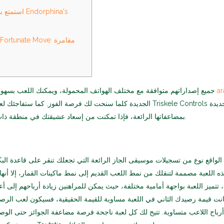
استمتع بموس
ara
جميع إصداراتهم متوافقة مع مختلف الهواتف المحمولة، ويمكنك اللعب بسهول
بمضاعفاتها الرائعة، فإذا تمكنت من إسعاد عشيقتك في منطقة ذات رصيد سلبي، فقد تربح أكثر.
لواقع نوع من تسجيلات موسيقى الجاز الرائعة التي تجعلك تنقر على قاعدة البكر
ه اللعبة مصممة لتنقلك من نمط اللعب القديم إلى نمط ماكينات القمار، إلا أنها 
 تتميز اللعبة بواجهة أمامية مختلفة، حيث يمكن للمراهنين زيادة أرباحهم إلى أ
باح اللاعب متساوية. تتيح لك كل لعبة ناجحة فرصة مضاعفة الجوائز حتى الوص