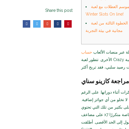
م العطلات مع لعبة Endorphina's
Share this post
Winter Slots On line!
الخطوة الثالثة من لعبة Fortunate Move: مقامرة
مجانية في بيئة التجربة
ة عبر منصات الألعاب
الأخرى. تتطور لعبة Crazy الجديدة كلما سنحت لك فرصة الفوز. كما ستفاجئك لعبة Triskele Controls الجديدة
مراجعة كازينو سناي
ات أثناء دورانها.
على الرغم
لا تخلو من أي جوائز إضافية.
على بكثير من تلك التي تحتوي
على مضاعف x7 ممتاز. إذا كانت قيمة رصيدك الثاني في اللعبة مساوية للقيمة الحقيقية، فسيكون لعب الرصاصة متكررًا
ول إلى الحد الأقصى. أطلقت