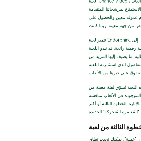
لعبة "Chance Video"، والتي تُفعّل مباشرةً بعد عمولة اللاعبين. اختر إحدى الأوراق المالية الموقعة، وسيتضاعف العائد
لاستمتاع بمرشحاتنا المتقدمة
ام عمولة معين والحصول على
تتميز لعبة Endorphina بموضوع اختراق فعال، وقد استعارت هيكلها بشكل إبداعي من المصفوفة. إلى
 رقمية رائعة. قد تبدو اللعبة
لية. ما يضيف إليها المزيد من
تفاصيل الذي استثمرته اللعبة
 اللعبة تُسوّق لفئة معينة من
الموجودة في الألعاب مناقشة
إثارة. الخطوة الثالثة أو أكثر
ر "عملة"، يمكنك تحديد نطاق