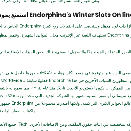
Swintt، وهي شركة تطبيقات شهيرة، لعبة Toutatis، وهي لعبة رائعة مستوحاة من القبائل…
متع بموسم العطلات مع لعبة Endorphina's Winter Slots On line!
تستهدف اللعبة عبر الإنترنت مجال الموانئ الشهيرة، وتتميز بمظهر جديد وحيوي، ويُ
لصور المذهلة والجيدة جدًا والتسجيل الصوتي، هناك بعض الميزات الإضافية الت
مطورها حاصل على شهادة خبير المراهنات في مالطا (
المجال. كان من الممكن أن يكون الاستوديو الأحد
جمهورية التشيك مقرً
ماكينات القمار الرائعة ذات الجوائز الكبرى المُجددة.
جميع الألعاب الإلكترونية خ