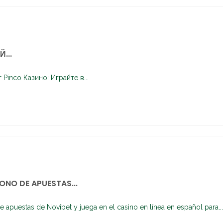
...
Pinco Казино: Играйте в...
ONO DE APUESTAS...
e apuestas de Novibet y juega en el casino en línea en español para...