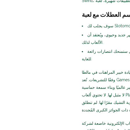
عتقد أن Endorphina يمتلك جوائز
الألعاب لذلك.
ي ستمنحك انتصارات رائعة
للغاية.
MGA). ميزة موسيقى البوب ​​غير متوفرة في جميع الكازينوهات،
وفقًا للتشريعات. تُعد Games Worldwide خطوةً سابقةً لـ Endorphina والعديد من المطورين الشباب الآخرين في هذا
ث ناجحًا منذ عام ١٩٩٤، مما سمح له بالتغيير عالميًا وبناء سمعة حماسية
لا مثيل لها. لا تحتوي ألعاب Play'n Wade على سرد سينمائي أو صور مسلية تشتهر بها الشركة الجديدة التي تتخذ من
ا لها. لم تنطلق Endorphina إلى عالم الجوائز الكبرى التراكمية، ولكنها أصدرت مجموعةً من
اضعة لشركة iTech، وهي شركة متخصصة في إثبات حقوق الملكية. ومن الإضافات الأخرى