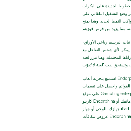
. ستخضع المسارات للخطوط الجديدة على البكرات
فر وضع التشغيل التلقائي على
واكب النمط الجديد. وهذا يمنح
ات البرسيم رباعي الأوراق،
ً، يمكن لأي شخص التفاعل مع
اها المحتملة. وهنا تبرز لعبة
استمتع بتجربة ألعاب Endorphina على أجهزة الكمبيوتر والهواتف المحمولة. ومع ذلك، يمكنك لعبها
 القوائم واحصل على تقييمات
على موقع Gambling enterprises.com، وسجل في أفضلها مجانًا تمامًا. إذا لم تصدق ذلك، اختر
كازينو Endorphina المحلي للهواتف المحمولة من قائمتنا المفضلة، ويمكنك تشغيله على هاتفك أو
جهازك اللوحي أو جهاز iPad. ستستمتع بتجربة لعب غامرة وسلسة بغض النظر عن الموقع أو تفضيلاتك. العثور على