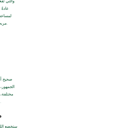
عادةً
لمساعدت
ترخيص من جهة معينة. ربما كانت Endorphina مربحة، وقد أظهرت العديد من الجوائز الرفيعة التي حصلت عليها.
صحيح أن 
الجمهور، 
مختلفة، ل
من أيقونات "البعثرة" في برميل البيرة تُتيح لك لعبة مجانية بنسبة 100% مع ميزة "المُغامرة المُتحركة" الجديدة.
ال
ستخضع اللع