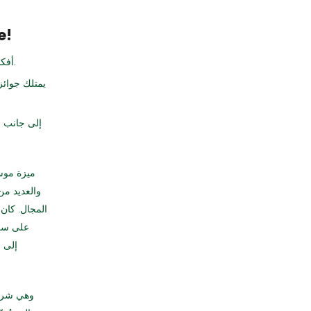
است
سوف يجلب لك Slotomoji الخاص بـ Endorphina أفكارًا ذات لون مذهل وستحصل على احتمالات ربح كبيرة.
إلى جانب ا