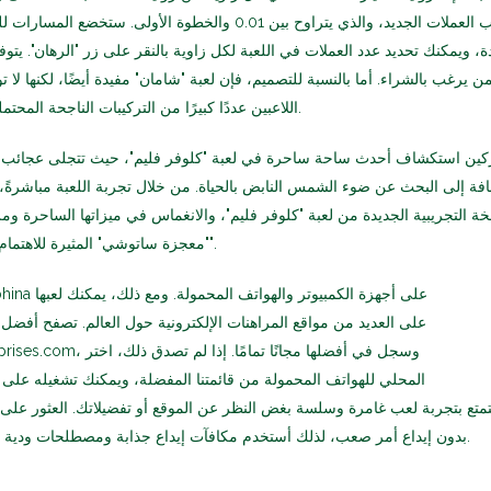
نسب العملات الجديد، والذي يتراوح بين 0.01 والخطوة الأولى
ة، ويمكنك تحديد عدد العملات في اللعبة لكل زاوية بالنقر على زر "الرهان". يتو
 يرغب بالشراء. أما بالنسبة للتصميم، فإن لعبة "شامان" مفيدة أيضًا، لكنها لا ت
اللاعبين عددًا كبيرًا من التركيبات الناجحة المحتملة، مما يزيد من فرص فوزهم.
كين استكشاف أحدث ساحة ساحرة في لعبة "كلوفر فليم"، حيث تتجلى عجائب نب
افة إلى البحث عن ضوء الشمس النابض بالحياة. من خلال تجربة اللعبة مباشرة
خة التجريبية الجديدة من لعبة "كلوفر فليم"، والانغماس في ميزاتها الساحرة ومزاي
"معجزة ساتوشي" المثيرة للاهتمام، وتستحق لقب "لعبة لا تُفوّت".
على العديد من مواقع المراهنات الإلكترونية حول العالم. تصفح أفضل
عروض مكافآت Endorphina بدون إيداع أمر صعب، لذلك أستخدم مكافآت إيداع جذابة ومصطلحات ودية.