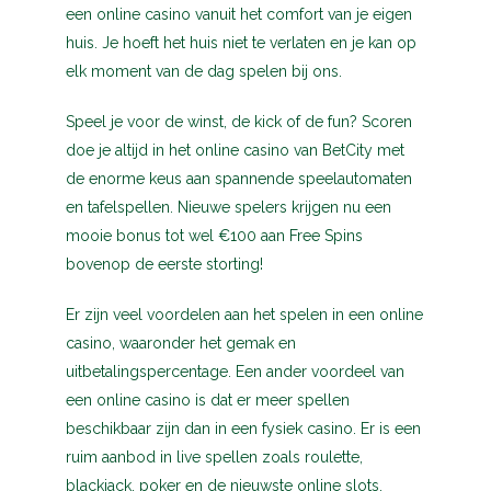
een online casino vanuit het comfort van je eigen
huis. Je hoeft het huis niet te verlaten en je kan op
elk moment van de dag spelen bij ons.
Speel je voor de winst, de kick of de fun? Scoren
doe je altijd in het online casino van BetCity met
de enorme keus aan spannende speelautomaten
en tafelspellen. Nieuwe spelers krijgen nu een
mooie bonus tot wel €100 aan Free Spins
bovenop de eerste storting!
Er zijn veel voordelen aan het spelen in een online
casino, waaronder het gemak en
uitbetalingspercentage. Een ander voordeel van
een online casino is dat er meer spellen
beschikbaar zijn dan in een fysiek casino. Er is een
ruim aanbod in live spellen zoals roulette,
blackjack, poker en de nieuwste online slots.