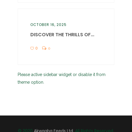
OCTOBER 16, 2025
DISCOVER THE THRILLS OF...
0
0
Please active sidebar widget or disable it from
theme option.
© 2020
Akwaaba Feeds Ltd
, All Rights Reserved.