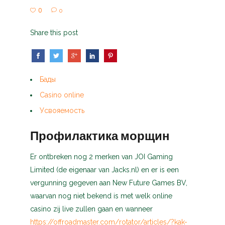
0
0
Share this post
Бады
Casino online
Усвояемость
Профилактика морщин
Er ontbreken nog 2 merken van JOI Gaming
Limited (de eigenaar van Jacks.nl) en er is een
vergunning gegeven aan New Future Games BV,
waarvan nog niet bekend is met welk online
casino zij live zullen gaan en wanneer
https://offroadmaster.com/rotator/articles/?kak-