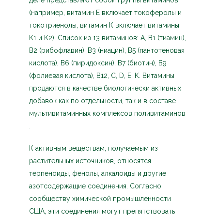
деле представляют собой группы витаминов
(например, витамин Е включает токоферолы и
токотриенолы, витамин К включает витамины
K1 и K2). Список из 13 витаминов: A, В1 (тиамин),
B2 (рибофлавин), B3 (ниацин), B5 (пантотеновая
кислота), B6 (пиридоксин), B7 (биотин), B9
(фолиевая кислота), B12, C, D, E, K. Витамины
продаются в качестве биологически активных
добавок как по отдельности, так и в составе
мультивитаминных комплексов поливитаминов
.
К активным веществам, получаемым из
растительных источников, относятся
терпеноиды, фенолы, алкалоиды и другие
азотсодержащие соединения. Согласно
сообществу химической промышленности
США, эти соединения могут препятствовать